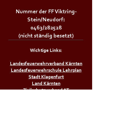
Nummer der FF Viktring-
Stein/Neudorf:
0463/282528
(nicht ständig besetzt)
Wichtige Links:
Landesfeuerwehrverband Kärnten
Landesfeuerwehrschule Lehrplan
Stadt Klagenfurt
Land Kärnten
Zivilschutzverband AT
Bürgerservice:
Notrufnummern
Zivilschutzalarm