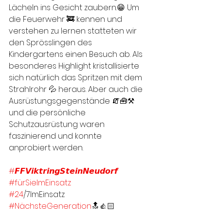
Lächeln ins Gesicht zaubern.😁 Um 
die Feuerwehr 🚒 kennen und 
verstehen zu lernen statteten wir 
den Sprösslingen des 
Kindergartens einen Besuch ab. Als 
besonderes Highlight kristallisierte 
sich natürlich das Spritzen mit dem 
Strahlrohr 💦 heraus. Aber auch die 
Ausrüstungsgegenstände 🧯🧰⚒ 
und die persönliche 
Schutzausrüstung waren 
faszinierend und konnte 
anprobiert werden.
#𝙁𝙁𝙑𝙞𝙠𝙩𝙧𝙞𝙣𝙜𝙎𝙩𝙚𝙞𝙣𝙉𝙚𝙪𝙙𝙤𝙧𝙛
#fürSieImEinsatz
#24
/7ImEinsatz
#NächsteGeneration
🔝👍🏻