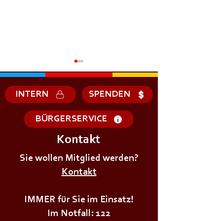
INTERN
SPENDEN
BÜRGERSERVICE
Kontakt
+++𝗘𝗥𝗦𝗧𝗘 - 𝗛𝗜𝗟𝗙𝗘
+++𝗚𝗥𝗨𝗡𝗗𝗔𝗨
𝗞𝗨𝗥𝗦 𝗱𝗲𝗿
Sie wollen Mitglied werden?
𝗜𝗠 𝗕𝗘𝗭𝗜𝗥𝗞++
𝗝𝘂𝗴𝗲𝗻𝗱𝗳𝗲𝘂𝗲𝗿𝘄𝗲𝗵𝗿+++
Kontakt
IMMER für Sie im Einsatz!
Im Notfall: 122