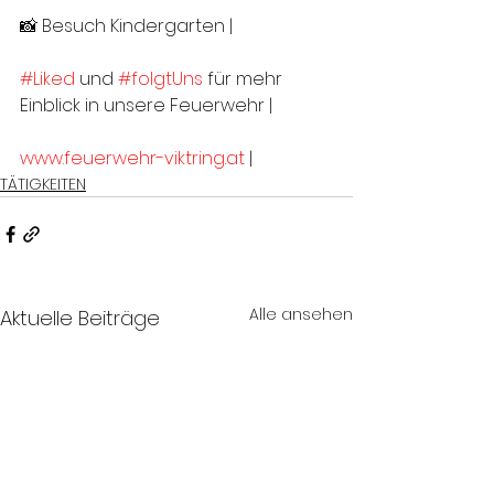
📸 Besuch Kindergarten |
#Liked
 und 
#folgtUns
 für mehr 
Einblick in unsere Feuerwehr |
www.feuerwehr-viktring.at
 |
TÄTIGKEITEN
Alle ansehen
Aktuelle Beiträge