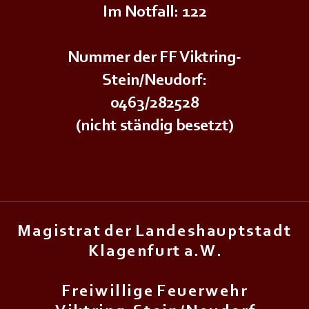
Im Notfall: 122
Nummer der FF Viktring-
Stein/Neudorf:
0463/282528
(nicht ständig besetzt)
M a g i s t r a t d e r L a n d e s h a u p t s t a d t
K l a g e n f u r t a . W .
F r e i w i l l i g e F e u e r w e h r