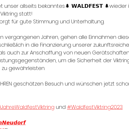
 unser allseits bekanntes🌲 𝗪𝗔𝗟𝗗𝗙𝗘𝗦𝗧 🌲wieder 
iktring statt!
orgt für gute Stimmung und Unterhaltung.
en vergangenen Jahren, gehen alle Einnahmen dies
hließlich in die Finanzierung unserer zukunftsreiche
ls auch zur Anschaffung von neuen Gerätschaften
stungsgegenständen, um die Sicherheit der Viktrin
ig zu gewährleisten.
 IHREN geschätzen Besuch und wünschen jetzt schon
JahreWaldfestViktring
 und 
#WaldfestViktring2023
𝙣𝙉𝙚𝙪𝙙𝙤𝙧𝙛