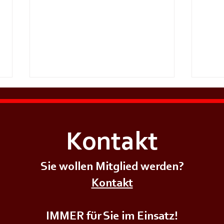
Kontakt
Sie wollen Mitglied werden?
🌲🌳
Kontakt
+++𝗣𝗿𝗲𝗶𝘀𝘀𝗰𝗵𝗻𝗮𝗽𝘀𝘁𝘂𝗿𝗻𝗶𝗲𝗿+++
𝗡𝗲𝘂
IMMER für Sie im Einsatz!