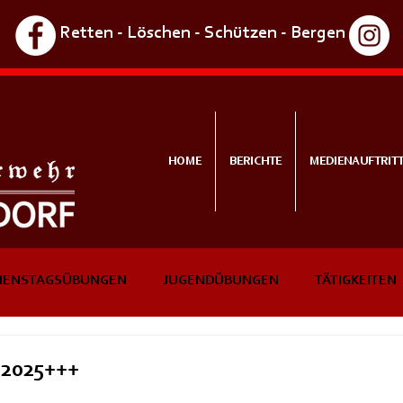
Retten - Löschen - Schützen - Bergen
HOME
BERICHTE
MEDIENAUFTRIT
IENSTAGSÜBUNGEN
JUGENDÜBUNGEN
TÄTIGKEITEN
NTS
IN KÜRZE
2025+++