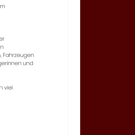
im 
er 
n 
, Fahrzeugen 
gerinnen und 
 viel 