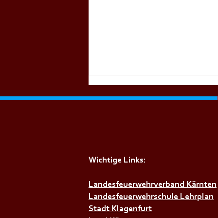
Wichtige Links:
+++𝗘𝗶𝗻𝗹𝗮𝗱𝘂𝗻𝗴 𝘇𝘂𝗺
𝗙𝗲𝘂𝗲𝗿𝘄𝗲𝗵𝗿𝗯𝗮𝗹𝗹 +++
Landesfeuerwehrverband Kärnten
Landesfeuerwehrschule Lehrplan
Stadt Klagenfurt