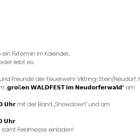
in Fixtermin im Kalender.....
er liebt es.....
und Freunde der Feuerwehr Viktring-Stein/Neudorf, 
m „
𝗴𝗿𝗼ß𝗲𝗻 𝗪𝗔𝗟𝗗𝗙𝗘𝗦𝗧 𝗶𝗺 𝗡𝗲𝘂𝗱𝗼𝗿𝗳𝗲𝗿𝘄𝗮𝗹𝗱“
 am
𝟬 𝗨𝗵𝗿
 mit der Band „Showdown“ und am
𝟬 𝗨𝗵𝗿
 samt Feldmesse einladen!