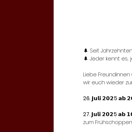
🌲 Seit Jahrzehnten e
🌲 Jeder kennt es, jed
Liebe Freundinnen 
wir euch wieder zu
26. 𝗝𝘂𝗹𝗶 𝟮𝟬𝟮5 𝗮𝗯 𝟮
27. 𝗝𝘂𝗹𝗶 𝟮𝟬𝟮5 𝗮𝗯 𝟭
zum Frühschoppen