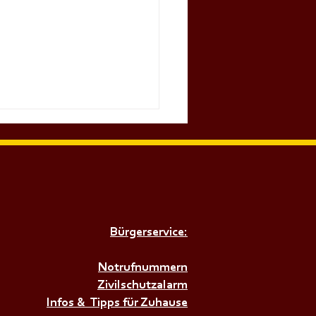
Bürgerservice:
𝗔𝗟𝗗𝗙𝗘𝗦𝗧 𝗶𝗺
𝗱𝗼𝗿𝗳𝗲𝗿𝘄𝗮𝗹𝗱🌳🌲
Notrufnummern
Zivilschutzalarm
Infos & Tipps für Zuhause