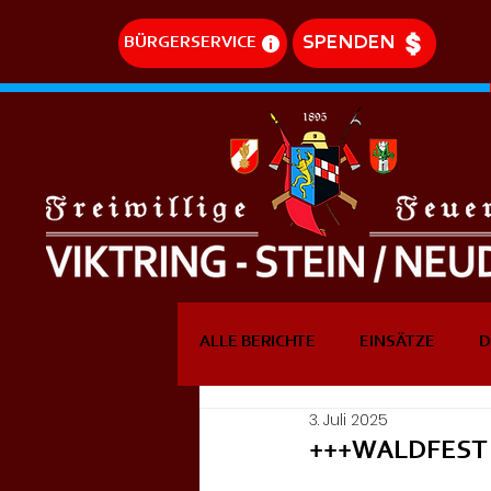
SPENDEN
BÜRGERSERVICE
ALLE BERICHTE
EINSÄTZE
D
3. Juli 2025
DREHLEITEREINSÄTZE
EVE
+++WALDFEST 