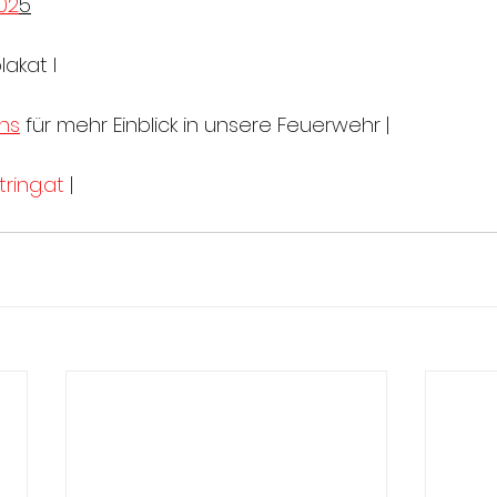
02
5
akat I
ns
 für mehr Einblick in unsere Feuerwehr |
ring.at
 |