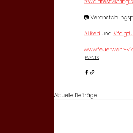
#WaldfestViktring2
📷 Veranstaltungspl
#Liked
 und 
#folgtU
www.feuerwehr-vikt
EVENTS
Aktuelle Beiträge