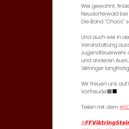
Wie gewohnt, findet
Neudorferwald bei V
Die Band "Chaos" s
Und auch wie in d
Veranstaltung aussc
Jugendfeuerwehr a
und anderen Ausrü
Viktringer langfrist
Wir freuen uns auf
Vorfreude.🟩⬛
Teilen mit dem 
#60
#𝙁𝙁𝙑𝙞𝙠𝙩𝙧𝙞𝙣𝙜𝙎𝙩𝙚𝙞