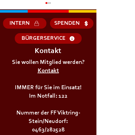
INTERN
SPENDEN
BÜRGERSERVICE
Kontakt
+++𝗘𝗥𝗦𝗧𝗘 - 𝗛𝗜𝗟𝗙𝗘
+++𝗚𝗥𝗨𝗡𝗗𝗔𝗨
𝗞𝗨𝗥𝗦 𝗱𝗲𝗿
Sie wollen Mitglied werden?
𝗜𝗠 𝗕𝗘𝗭𝗜𝗥𝗞++
𝗝𝘂𝗴𝗲𝗻𝗱𝗳𝗲𝘂𝗲𝗿𝘄𝗲𝗵𝗿+++
Kontakt
IMMER für Sie im Einsatz!
Im Notfall: 122
Nummer der FF Viktring-
Stein/Neudorf:
0463/282528