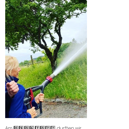
Am 0️⃣9️⃣.0️⃣6️⃣.2️⃣0️⃣2️⃣2️⃣ durften wir 