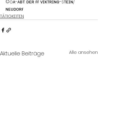
©öᴀ-ᴀʙᴛ. ᴅᴇʀ ғғ ᴠɪᴋᴛʀɪɴɢ-sᴛᴇɪɴ/
ɴᴇᴜᴅᴏʀғ
TÄTIGKEITEN
Alle ansehen
Aktuelle Beiträge