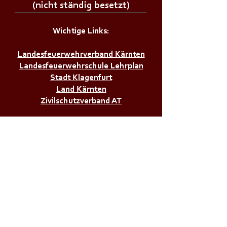
(nicht ständig besetzt)
Wichtige Links:
Landesfeuerwehrverband Kärnten
Landesfeuerwehrschule Lehrplan
Stadt Klagenfurt
Land Kärnten
Zivilschutzverband AT
Bürgerservice:
Notrufnummern
Zivilschutzalarm
Infos & Tipps für Zuhause