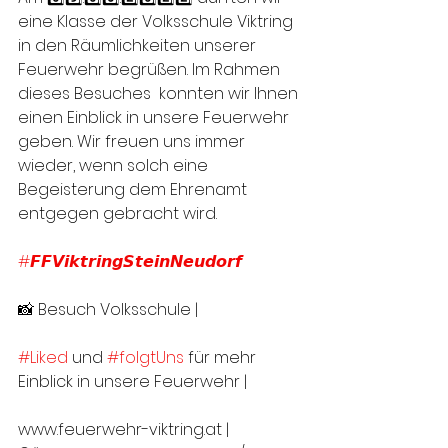
eine Klasse der Volksschule Viktring 
in den Räumlichkeiten unserer 
Feuerwehr begrüßen. Im Rahmen 
dieses Besuches  konnten wir Ihnen 
einen Einblick in unsere Feuerwehr 
geben. Wir freuen uns immer 
wieder, wenn solch eine 
Begeisterung dem Ehrenamt 
entgegen gebracht wird.
#𝙁𝙁𝙑𝙞𝙠𝙩𝙧𝙞𝙣𝙜𝙎𝙩𝙚𝙞𝙣𝙉𝙚𝙪𝙙𝙤𝙧𝙛
📸 Besuch Volksschule | 
#Liked
 und 
#folgtUns
 für mehr 
Einblick in unsere Feuerwehr |
www.feuerwehr-viktring.at |