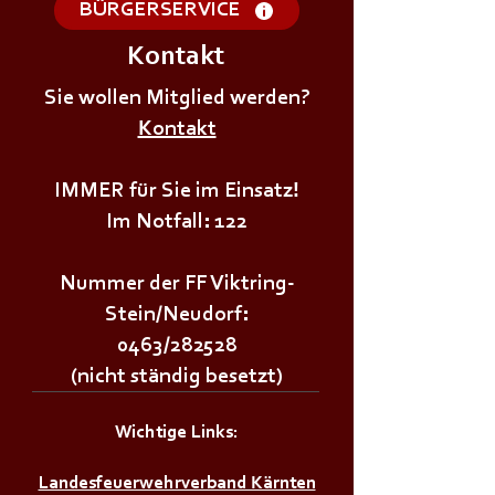
BÜRGERSERVICE
Kontakt
+++𝗦𝗜𝗥𝗘𝗡𝗘𝗡𝗔𝗟𝗔𝗥𝗠+++
+++𝗦𝗜𝗥𝗘𝗡𝗘𝗡
Sie wollen Mitglied werden?
Kontakt
IMMER für Sie im Einsatz!
Im Notfall: 122
Nummer der FF Viktring-
Stein/Neudorf:
0463/282528
(nicht ständig besetzt)
Wichtige Links:
Landesfeuerwehrverband Kärnten