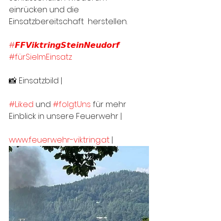
einrücken und die 
Einsatzbereitschaft  herstellen. 
#𝙁𝙁𝙑𝙞𝙠𝙩𝙧𝙞𝙣𝙜𝙎𝙩𝙚𝙞𝙣𝙉𝙚𝙪𝙙𝙤𝙧𝙛
#fürSieImEinsatz
📸 Einsatzbild | 
#Liked
 und 
#folgtUns
 für mehr 
Einblick in unsere Feuerwehr |
www.feuerwehr-viktring.at
 |