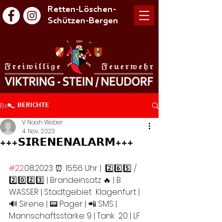
Retten-Löschen-
Schützen-Bergen
Beitrag
BERICHTE
V Noah Weber
4. Nov. 2023
+++𝗦𝗜𝗥𝗘𝗡𝗘𝗡𝗔𝗟𝗔𝗥𝗠+++
#22
.08.2023 ⏰: 15:56 Uhr |  2️⃣6️⃣5️⃣ / 
2️⃣0️⃣2️⃣3️⃣ | Brandeinsatz 🔥 | B 
WASSER | Stadtgebiet  Klagenfurt | 
🔊 Sirene | 📟 Pager | 📲 SMS | 
Mannschaftsstärke: 9 | Tank  20 | LF 