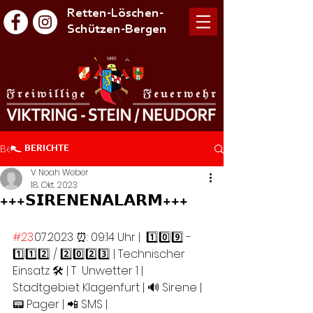
Retten-Löschen-
Schützen-Bergen
Beitrag
BERICHTE
V Noah Weber
18. Okt. 2023
+++𝗦𝗜𝗥𝗘𝗡𝗘𝗡𝗔𝗟𝗔𝗥𝗠+++
#23
.07.2023 ⏰: 09:14 Uhr |  1️⃣0️⃣9️⃣ - 
1️⃣1️⃣2️⃣ / 2️⃣0️⃣2️⃣3️⃣ | Technischer 
Einsatz 🛠️ | T  Unwetter 1 | 
Stadtgebiet Klagenfurt | 🔊 Sirene | 
📟 Pager | 📲 SMS |  