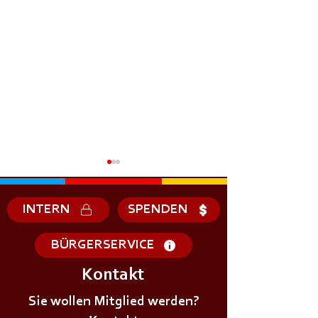
INTERN
SPENDEN
BÜRGERSERVICE
Kontakt
+++𝗦𝗜𝗥𝗘𝗡𝗘𝗡𝗔𝗟𝗔𝗥𝗠+++
+++𝗦𝗜𝗥𝗘𝗡𝗘𝗡
Sie wollen Mitglied werden?