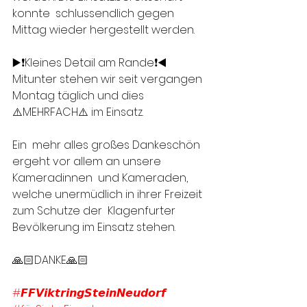
konnte  schlussendlich gegen 
Mittag wieder hergestellt werden.
▶️❗️Kleines Detail am Rande❗️◀️
Mitunter stehen wir seit vergangen 
Montag täglich und dies 
⚠️MEHRFACH⚠️ im Einsatz.
Ein  mehr alles großes Dankeschön 
ergeht vor allem an unsere 
Kameradinnen  und Kameraden, 
welche unermüdlich in ihrer Freizeit 
zum Schutze der  Klagenfurter 
Bevölkerung im Einsatz stehen.
🙏🏻DANKE🙏🏻
#𝙁𝙁𝙑𝙞𝙠𝙩𝙧𝙞𝙣𝙜𝙎𝙩𝙚𝙞𝙣𝙉𝙚𝙪𝙙𝙤𝙧𝙛