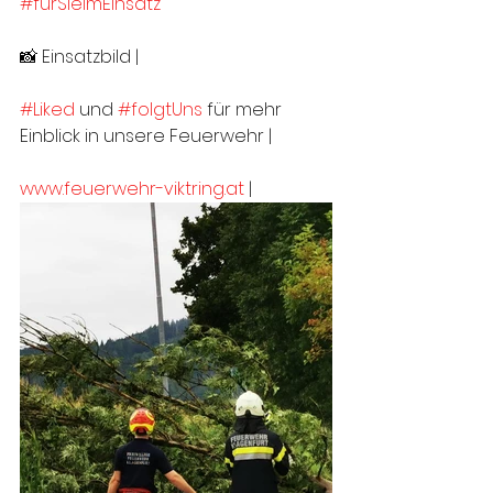
#fürSieImEinsatz
📸 Einsatzbild | 
#Liked
 und 
#folgtUns
 für mehr 
Einblick in unsere Feuerwehr |
www.feuerwehr-viktring.at
 |