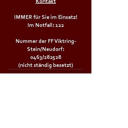
Kontakt
IMMER für Sie im Einsatz!
Im Notfall: 122
Nummer der FF Viktring-
Stein/Neudorf:
0463/282528
(nicht ständig besetzt)
Wichtige Links:
Landesfeuerwehrverband Kärnten
Landesfeuerwehrschule Lehrplan
Stadt Klagenfurt
Land Kärnten
Zivilschutzverband AT