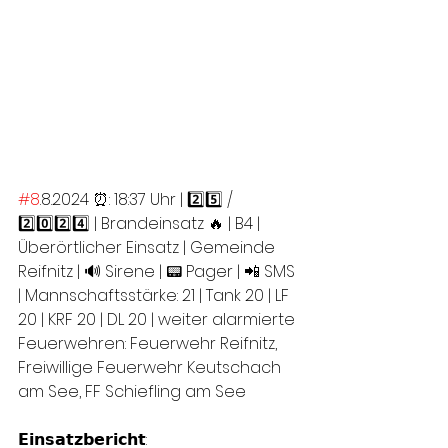
#8
.8.2024 ⏰: 18:37 Uhr | 2️⃣5️⃣ / 
2️⃣0️⃣2️⃣4️⃣ | Brandeinsatz 🔥 | B4 | 
Überörtlicher Einsatz | Gemeinde 
Reifnitz | 🔊 Sirene | 📟 Pager | 📲 SMS 
| Mannschaftsstärke: 21 | Tank 20 | LF 
20 | KRF 20 | DL 20 | weiter alarmierte 
Feuerwehren: Feuerwehr Reifnitz, 
Freiwillige Feuerwehr Keutschach 
am See, FF Schiefling am See
𝗘𝗶𝗻𝘀𝗮𝘁𝘇𝗯𝗲𝗿𝗶𝗰𝗵𝘁: