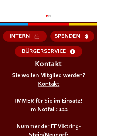
INTERN
SPENDEN
BÜRGERSERVICE
Kontakt
+++𝗦𝗜𝗥𝗘𝗡𝗘𝗡𝗔𝗟𝗔𝗥𝗠+++
+++𝗦𝗜𝗥𝗘𝗡𝗘𝗡
Sie wollen Mitglied werden?
Kontakt
IMMER für Sie im Einsatz!
Im Notfall: 122
Nummer der FF Viktring-
Stein/Neudorf: