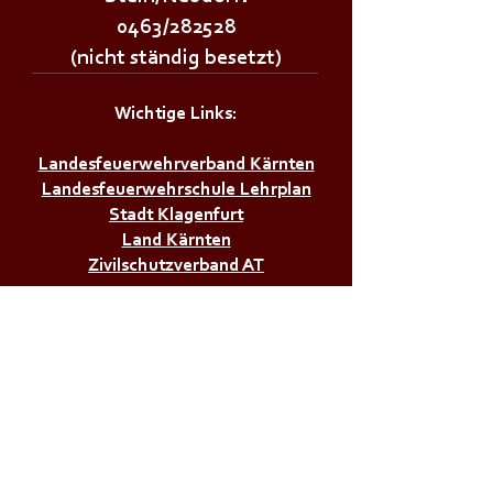
0463/282528
(nicht ständig besetzt)
Wichtige Links:
Landesfeuerwehrverband Kärnten
Landesfeuerwehrschule Lehrplan
Stadt Klagenfurt
Land Kärnten
Zivilschutzverband AT
Bürgerservice:
Notrufnummern
Zivilschutzalarm
Infos & Tipps für Zuhause