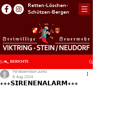
Retten-Löschen-
Schützen-Bergen
Beitrag
BERICHTE
FM Maximilian Jaritz
8. Aug. 2024
+++𝗦𝗜𝗥𝗘𝗡𝗘𝗡𝗔𝗟𝗔𝗥𝗠+++