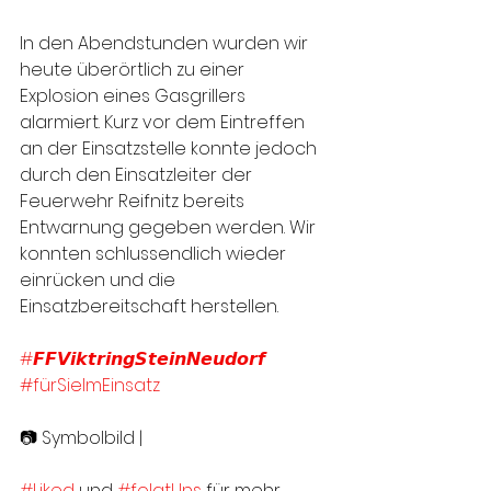
In den Abendstunden wurden wir 
heute überörtlich zu einer 
Explosion eines Gasgrillers 
alarmiert. Kurz vor dem Eintreffen 
an der Einsatzstelle konnte jedoch 
durch den Einsatzleiter der 
Feuerwehr Reifnitz bereits 
Entwarnung gegeben werden. Wir 
konnten schlussendlich wieder 
einrücken und die 
Einsatzbereitschaft herstellen.
#𝙁𝙁𝙑𝙞𝙠𝙩𝙧𝙞𝙣𝙜𝙎𝙩𝙚𝙞𝙣𝙉𝙚𝙪𝙙𝙤𝙧𝙛
#fürSieImEinsatz
📷 Symbolbild | 
#Liked
 und 
#folgtUns
 für mehr 