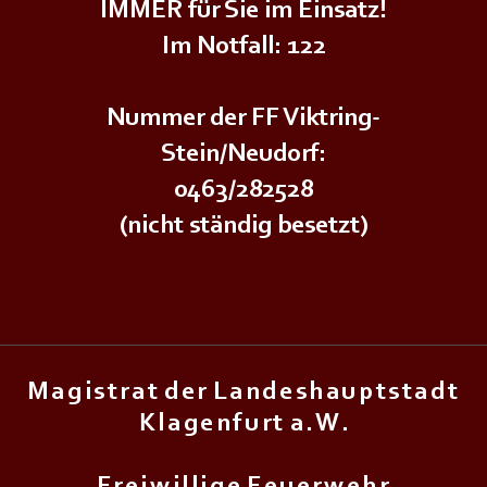
IMMER für Sie im Einsatz!
Im Notfall: 122
Nummer der FF Viktring-
Stein/Neudorf:
0463/282528
(nicht ständig besetzt)
M a g i s t r a t d e r L a n d e s h a u p t s t a d t
K l a g e n f u r t a . W .