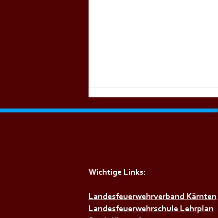
Wichtige Links:
+++𝗦𝗜𝗥𝗘𝗡𝗘𝗡𝗔𝗟𝗔𝗥𝗠+++
Landesfeuerwehrverband Kärnten
Landesfeuerwehrschule Lehrplan