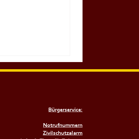
Bürgerservice:
𝗜𝗥𝗘𝗡𝗘𝗡𝗔𝗟𝗔𝗥𝗠+++
Notrufnummern
Zivilschutzalarm