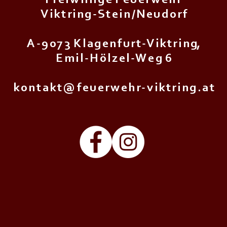
F r e i w i l l i g e F e u e r w e h r
V i k t r i n g - S t e i n / N e u d o r f
A - 9 0 7 3 K l a g e n f u r t - V i k t r i n g,
E m i l - H ö l z e l - W e g 6
k o n t a k t @ f e u e r w e h r - v i k t r i n g . a t