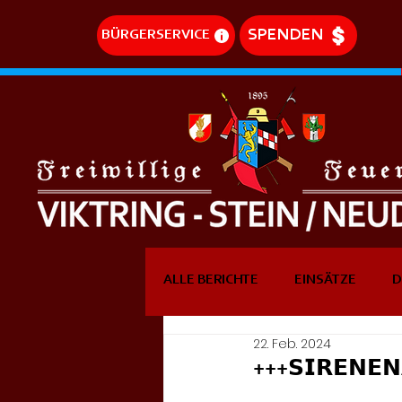
SPENDEN
BÜRGERSERVICE
ALLE BERICHTE
EINSÄTZE
D
22. Feb. 2024
DREHLEITEREINSÄTZE
EVE
+++𝗦𝗜𝗥𝗘𝗡𝗘