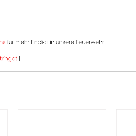
ns
 für mehr Einblick in unsere Feuerwehr |
ring.at
 |