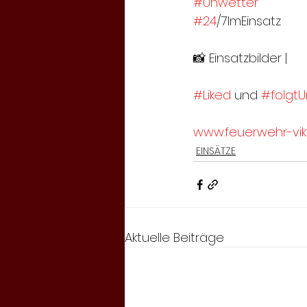
#Unwetter
#24
/7ImEinsatz
📸 Einsatzbilder | 
#Liked
 und 
#folgtU
www.feuerwehr-vikt
EINSÄTZE
Aktuelle Beiträge