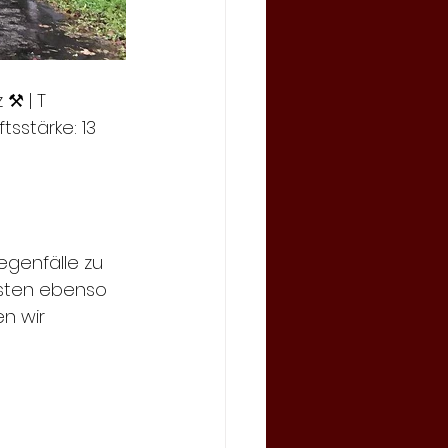
z ⚒ | T 
tsstärke: 13 
genfälle zu 
sten ebenso 
n wir 