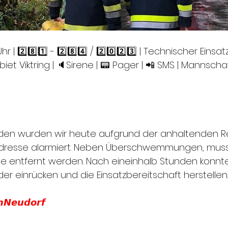
Uhr | 2️⃣8️⃣1️⃣ - 2️⃣8️⃣4️⃣ / 2️⃣0️⃣2️⃣3️⃣ | Technischer Einsat
iet Viktring | 🔈Sirene | 📟 Pager | 📲 SMS | Mannschaf
nden wurden wir heute aufgrund der anhaltenden Re
adresse alarmiert. Neben Überschwemmungen, mus
 entfernt werden. Nach eineinhalb Stunden konnte
er einrücken und die Einsatzbereitschaft herstellen.
𝙣𝙉𝙚𝙪𝙙𝙤𝙧𝙛