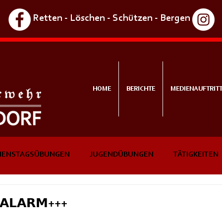
Retten - Löschen - Schützen - Bergen
HOME
BERICHTE
MEDIENAUFTRIT
IENSTAGSÜBUNGEN
JUGENDÜBUNGEN
TÄTIGKEITEN
NTS
IN KÜRZE
𝗔𝗟𝗔𝗥𝗠+++