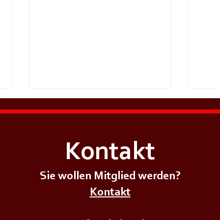
Kontakt
Sie wollen Mitglied werden?
+++𝗦𝗜𝗥𝗘𝗡𝗘𝗡𝗔𝗟𝗔𝗥𝗠+++
+++𝗦
Kontakt