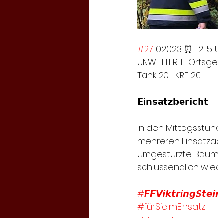
#27
.10.2023 ⏰: 12:15 
UNWETTER 1 | Ortsgeb
Tank 20 | KRF 20 |
𝗘𝗶𝗻𝘀𝗮𝘁𝘇𝗯𝗲𝗿𝗶𝗰𝗵𝘁:
In den Mittagsstu
mehreren Einsatz
umgestürzte Bäume
schlussendlich wied
#𝙁𝙁𝙑𝙞𝙠𝙩𝙧𝙞𝙣𝙜𝙎𝙩𝙚𝙞
#fürSieImEinsatz