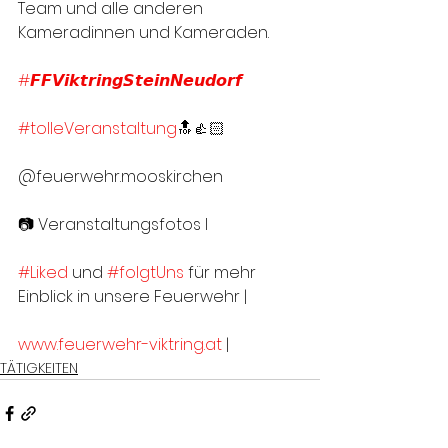
Team und alle anderen 
Kameradinnen und Kameraden.
#𝙁𝙁𝙑𝙞𝙠𝙩𝙧𝙞𝙣𝙜𝙎𝙩𝙚𝙞𝙣𝙉𝙚𝙪𝙙𝙤𝙧𝙛
#tolleVeranstaltung
🔝👍🏻
@feuerwehr.mooskirchen
📷 Veranstaltungsfotos I
#Liked
 und 
#folgtUns
 für mehr 
Einblick in unsere Feuerwehr |
www.feuerwehr-viktring.at
 |
TÄTIGKEITEN