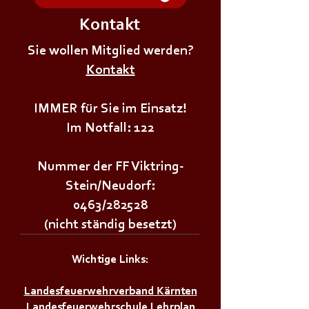
Kontakt
+++𝗘𝗥𝗦𝗧𝗘 - 𝗛𝗜𝗟𝗙𝗘
+++𝗚𝗥𝗨𝗡𝗗𝗔𝗨
𝗞𝗨𝗥𝗦 𝗱𝗲𝗿
Sie wollen Mitglied werden?
𝗜𝗠 𝗕𝗘𝗭𝗜𝗥𝗞++
𝗝𝘂𝗴𝗲𝗻𝗱𝗳𝗲𝘂𝗲𝗿𝘄𝗲𝗵𝗿+++
Kontakt
IMMER für Sie im Einsatz!
Im Notfall: 122
Nummer der FF Viktring-
Stein/Neudorf:
0463/282528
(nicht ständig besetzt)
Wichtige Links:
Landesfeuerwehrverband Kärnten
Landesfeuerwehrschule Lehrplan