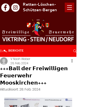
Retten-Löschen-
Schützen-Bergen
Beitrag
BERICHTE
V Noah Weber
26. Feb. 2024
+++𝗕𝗮𝗹𝗹 𝗱𝗲𝗿 𝗙𝗿𝗲𝗶𝘄𝗶𝗹𝗹𝗶𝗴𝗲𝗻
𝗙𝗲𝘂𝗲𝗿𝘄𝗲𝗵𝗿
𝗠𝗼𝗼𝘀𝗸𝗶𝗿𝗰𝗵𝗲𝗻+++
Aktualisiert:
28. Feb. 2024