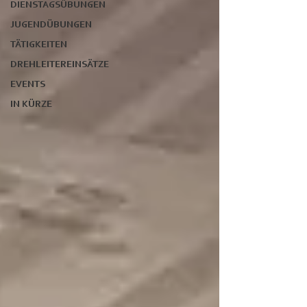
DIENSTAGSÜBUNGEN
JUGENDÜBUNGEN
TÄTIGKEITEN
DREHLEITEREINSÄTZE
EVENTS
IN KÜRZE