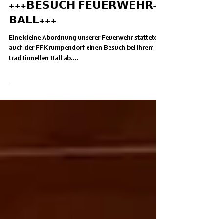
TÄTIGKEITEN
+++𝗕𝗘𝗦𝗨𝗖𝗛 𝗙𝗘𝗨𝗘𝗥𝗪𝗘𝗛𝗥-
𝗕𝗔𝗟𝗟+++
Eine kleine Abordnung unserer Feuerwehr stattete
auch der FF Krumpendorf einen Besuch bei ihrem
traditionellen Ball ab....