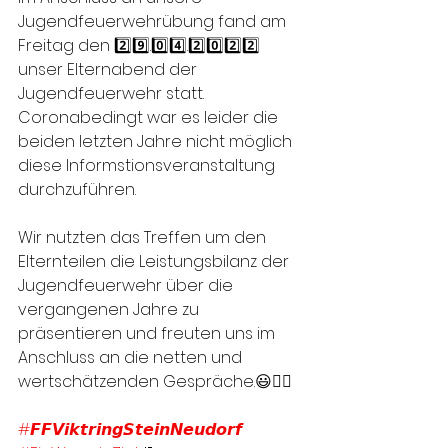
Jugendfeuerwehrübung fand am 
Freitag den 2️⃣9️⃣.0️⃣4️⃣.2️⃣0️⃣2️⃣2️⃣ 
unser Elternabend der 
Jugendfeuerwehr statt.
Coronabedingt war es leider die 
beiden letzten Jahre nicht möglich 
diese Informstionsveranstaltung 
durchzuführen.
Wir nutzten das Treffen um den 
Elternteilen die Leistungsbilanz der 
Jugendfeuerwehr über die 
vergangenen Jahre zu 
präsentieren und freuten uns im 
Anschluss an die netten und 
wertschätzenden Gespräche.😃👍🏻
#𝙁𝙁𝙑𝙞𝙠𝙩𝙧𝙞𝙣𝙜𝙎𝙩𝙚𝙞𝙣𝙉𝙚𝙪𝙙𝙤𝙧𝙛