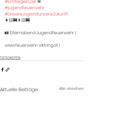
#EinWegeinZiel
 🎯
#jugendfeuerwehr
#UnsereJugendunsereZukunft
👩🏻‍🚒👨🏻‍🚒
📸 Elternabend Jugendfeuerwehr |
www.feuerwehr-viktring.at |
TÄTIGKEITEN
Alle ansehen
Aktuelle Beiträge