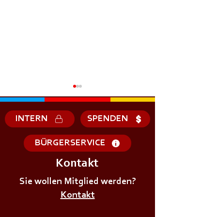
INTERN
SPENDEN
BÜRGERSERVICE
Kontakt
+++𝗘𝗥𝗦𝗧𝗘 - 𝗛𝗜𝗟𝗙𝗘
+++𝗚𝗥𝗨𝗡𝗗𝗔𝗨
𝗞𝗨𝗥𝗦 𝗱𝗲𝗿
Sie wollen Mitglied werden?
𝗜𝗠 𝗕𝗘𝗭𝗜𝗥𝗞++
𝗝𝘂𝗴𝗲𝗻𝗱𝗳𝗲𝘂𝗲𝗿𝘄𝗲𝗵𝗿+++
Kontakt