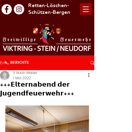
Retten-Löschen-
Schützen-Bergen
Beitrag
BERICHTE
V Noah Weber
1. Mai 2022
+++𝗘𝗹𝘁𝗲𝗿𝗻𝗮𝗯𝗲𝗻𝗱 𝗱𝗲𝗿
𝗝𝘂𝗴𝗲𝗻𝗱𝗳𝗲𝘂𝗲𝗿𝘄𝗲𝗵𝗿+++