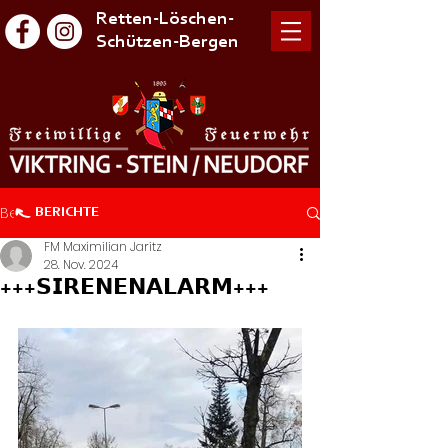
Retten-Löschen-
Schützen-Bergen
Beitrag
BERICHTE
FM Maximilian Jaritz
28. Nov. 2024
+++𝗦𝗜𝗥𝗘𝗡𝗘𝗡𝗔𝗟𝗔𝗥𝗠+++