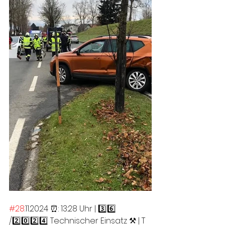
#28
.11.2024 ⏰: 13:28 Uhr | 3️⃣6️⃣ 
/2️⃣0️⃣2️⃣4️⃣ Technischer Einsatz ⚒ | T 