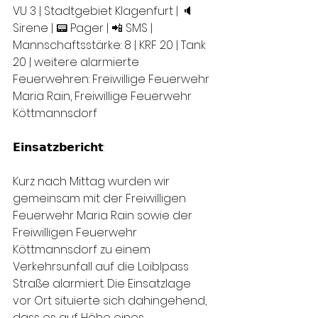
VU 3 | Stadtgebiet Klagenfurt | 🔈
Sirene | 📟 Pager | 📲 SMS | 
Mannschaftsstärke: 8 | KRF 20 | Tank 
20 | weitere alarmierte 
Feuerwehren: Freiwillige Feuerwehr 
Maria Rain, Freiwillige Feuerwehr 
Köttmannsdorf
𝗘𝗶𝗻𝘀𝗮𝘁𝘇𝗯𝗲𝗿𝗶𝗰𝗵𝘁:
Kurz nach Mittag wurden wir 
gemeinsam mit der Freiwilligen 
Feuerwehr Maria Rain sowie der 
Freiwilligen Feuerwehr 
Köttmannsdorf zu einem 
Verkehrsunfall auf die Loiblpass 
Straße alarmiert. Die Einsatzlage 
vor Ort situierte sich dahingehend, 
dass es auf Höhe eines 