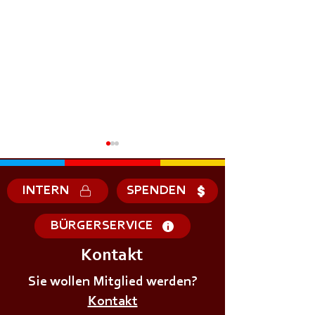
INTERN
SPENDEN
BÜRGERSERVICE
Kontakt
+++𝗦𝗜𝗥𝗘𝗡𝗘𝗡𝗔𝗟𝗔𝗥𝗠+++
+++𝗦𝗜𝗥𝗘𝗡𝗘𝗡
Sie wollen Mitglied werden?
Kontakt