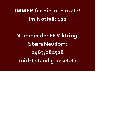
IMMER für Sie im Einsatz!
Im Notfall: 122
Nummer der FF Viktring-
Stein/Neudorf:
0463/282528
(nicht ständig besetzt)
Wichtige Links:
Landesfeuerwehrverband Kärnten
Landesfeuerwehrschule Lehrplan
Stadt Klagenfurt
Land Kärnten
Zivilschutzverband AT