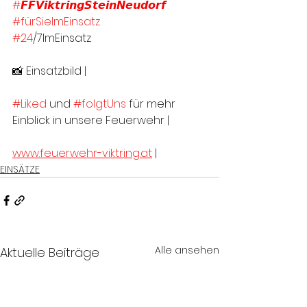
#𝙁𝙁𝙑𝙞𝙠𝙩𝙧𝙞𝙣𝙜𝙎𝙩𝙚𝙞𝙣𝙉𝙚𝙪𝙙𝙤𝙧𝙛
#fürSieImEinsatz
#24
/7ImEinsatz
📸 Einsatzbild |
#Liked
 und 
#folgtUns
 für mehr 
Einblick in unsere Feuerwehr |
www.feuerwehr-viktring.at
 |
EINSÄTZE
Alle ansehen
Aktuelle Beiträge