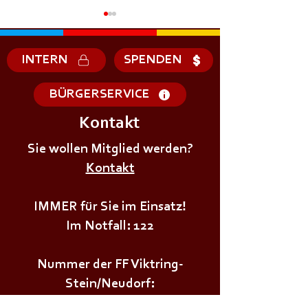
INTERN
SPENDEN
BÜRGERSERVICE
Kontakt
+++𝗦𝗜𝗥𝗘𝗡𝗘𝗡𝗔𝗟𝗔𝗥𝗠+++
+++𝗦𝗜𝗥𝗘𝗡𝗘𝗡
Sie wollen Mitglied werden?
Kontakt
IMMER für Sie im Einsatz!
Im Notfall: 122
Nummer der FF Viktring-
Stein/Neudorf:
0463/282528