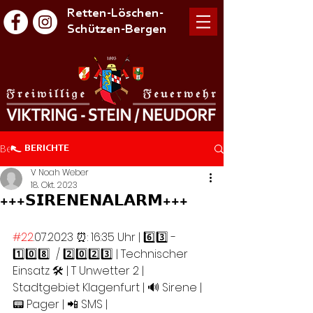
Retten-Löschen-
Schützen-Bergen
Beitrag
BERICHTE
V Noah Weber
18. Okt. 2023
+++𝗦𝗜𝗥𝗘𝗡𝗘𝗡𝗔𝗟𝗔𝗥𝗠+++
#22
.07.2023 ⏰: 16:35 Uhr | 6️⃣3️⃣ -  
1️⃣0️⃣8️⃣  / 2️⃣0️⃣2️⃣3️⃣ | Technischer 
Einsatz 🛠️ | T Unwetter 2 |  
Stadtgebiet Klagenfurt | 🔊 Sirene | 
📟 Pager | 📲 SMS |  