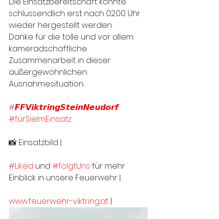
Die Einsatzbereitschaft konnte 
schlussendlich erst nach 02:00 Uhr 
wieder hergestellt werden. 
Danke für die tolle und vor allem 
kameradschaftliche 
Zusammenarbeit in dieser 
außergewöhnlichen 
Ausnahmesituation. 
#𝙁𝙁𝙑𝙞𝙠𝙩𝙧𝙞𝙣𝙜𝙎𝙩𝙚𝙞𝙣𝙉𝙚𝙪𝙙𝙤𝙧𝙛
#fürSieImEinsatz
📸 Einsatzbild | 
#Liked
 und 
#folgtUns
 für mehr 
Einblick in unsere Feuerwehr |
www.feuerwehr-viktring.at
 |