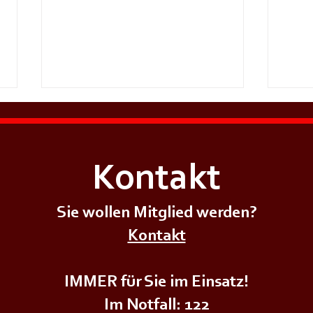
Kontakt
Sie wollen Mitglied werden?
+++𝗦𝗜𝗥𝗘𝗡𝗘𝗡𝗔𝗟𝗔𝗥𝗠+++
+++𝗦
Kontakt
IMMER für Sie im Einsatz!
Im Notfall: 122