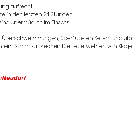
nung aufrecht
ätze in den letzten 24 Stunden
ind unermüdlich im Einsatz
n Überschwemmungen, überfluteten Kellern und übe
 ein Damm zu brechen. Die Feuerwehren von Klagenf
e!
𝙣𝙉𝙚𝙪𝙙𝙤𝙧𝙛