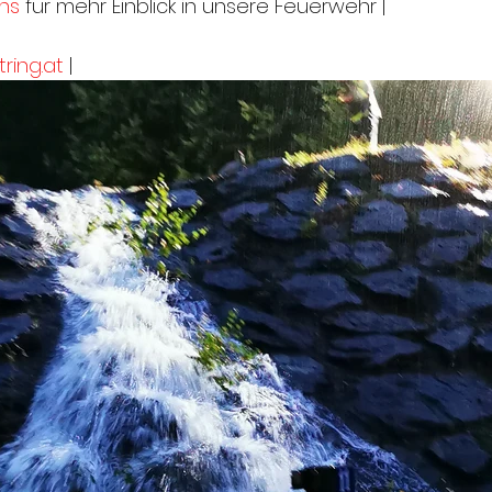
ns
 für mehr Einblick in unsere Feuerwehr |
ring.at
 |