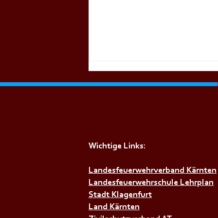
Wichtige Links:
+++𝗦𝗜𝗥𝗘𝗡𝗘𝗡𝗔𝗟𝗔𝗥𝗠+++
Landesfeuerwehrverband Kärnten
Landesfeuerwehrschule Lehrplan
Stadt Klagenfurt
Land Kärnten