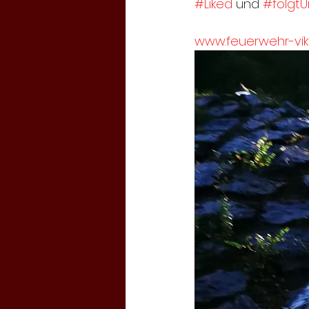
#Liked
 und 
#folgtU
www.feuerwehr-vikt