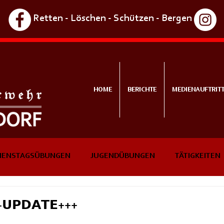
Retten - Löschen - Schützen - Bergen
HOME
BERICHTE
MEDIENAUFTRIT
IENSTAGSÜBUNGEN
JUGENDÜBUNGEN
TÄTIGKEITEN
NTS
IN KÜRZE
-𝗨𝗣𝗗𝗔𝗧𝗘+++