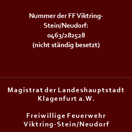
Nummer der FF Viktring-
Stein/Neudorf:
0463/282528
(nicht ständig besetzt)
M a g i s t r a t d e r L a n d e s h a u p t s t a d t
K l a g e n f u r t a . W .
F r e i w i l l i g e F e u e r w e h r
V i k t r i n g - S t e i n / N e u d o r f