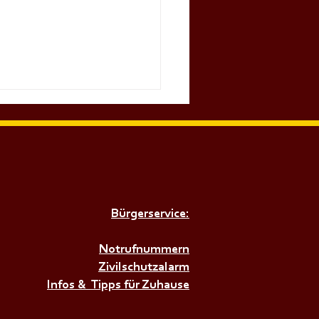
Bürgerservice:
𝗜𝗥𝗘𝗡𝗘𝗡𝗔𝗟𝗔𝗥𝗠+++
Notrufnummern
Zivilschutzalarm
Infos & Tipps für Zuhause