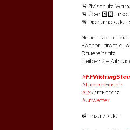
🚨 Zivilschutz-War
🚨 Über 4️⃣5️⃣ Eins
🚨 Die Kameraden s
Neben  zahlreiche
Bächen, droht auch
Dauereinsatz! 
Bleiben Sie Zuhaus
#𝙁𝙁𝙑𝙞𝙠𝙩𝙧𝙞𝙣𝙜𝙎𝙩𝙚𝙞
#fürSieImEinsatz
#24
/7ImEinsatz
#Unwetter
📸 Einsatzbilder | 