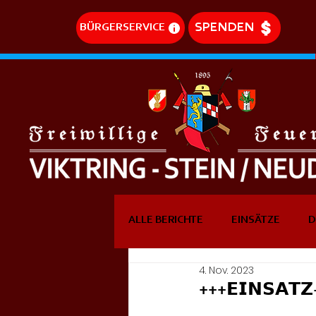
SPENDEN
BÜRGERSERVICE
ALLE BERICHTE
EINSÄTZE
D
4. Nov. 2023
DREHLEITEREINSÄTZE
EVE
+++𝗘𝗜𝗡𝗦𝗔𝗧𝗭