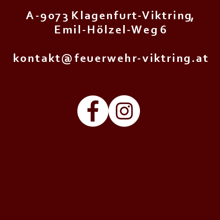
A - 9 0 7 3 K l a g e n f u r t - V i k t r i n g,
E m i l - H ö l z e l - W e g 6
k o n t a k t @ f e u e r w e h r - v i k t r i n g . a t