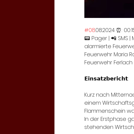
#08
.08.2024 ⏰: 00:15
📟 Pager | 📲 SMS | 
alarmierte Feuerweh
Feuerwehr Maria Rai
Feuerwehr Ferlach
𝗘𝗶𝗻𝘀𝗮𝘁𝘇𝗯𝗲𝗿𝗶𝗰𝗵𝘁:
Kurz nach Mitterna
einem Wirtschaftsg
Flammenschein w
In der Erstphase g
stehenden Wirtsch