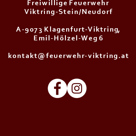
F r e i w i l l i g e F e u e r w e h r
V i k t r i n g - S t e i n / N e u d o r f
A - 9 0 7 3 K l a g e n f u r t - V i k t r i n g,
E m i l - H ö l z e l - W e g 6
k o n t a k t @ f e u e r w e h r - v i k t r i n g . a t