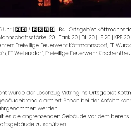
 Uhr | 2️⃣4️⃣ / 2️⃣0️⃣2️⃣4️⃣ | B4 | Ortsgebiet Köttmannsdo
Mannschaftsstärke: 20 | Tank 20 | DL 20 | LF 20 | KRF 20
ren: Freiwillige Feuerwehr Köttmannsdorf, FF Wurdach
n, FF Wellersdorf, Freiwillige Feuerwehr Kirschentheu
cht wurde der Löschzug Viktring ins Ortsgebiet Kött
ebäudebrand alarmiert. Schon bei der Anfahrt kon
ahrgenommen werden. 
alt es die angrenzenden Gebäude vor dem bereits i
aftsgebäude zu schützen. 