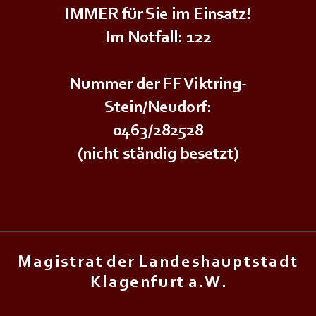
IMMER für Sie im Einsatz!
Im Notfall: 122
Nummer der FF Viktring-
Stein/Neudorf:
0463/282528
(nicht ständig besetzt)
M a g i s t r a t d e r L a n d e s h a u p t s t a d t
K l a g e n f u r t a . W .