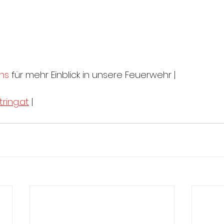
ns
 für mehr Einblick in unsere Feuerwehr |
ring.at
 |