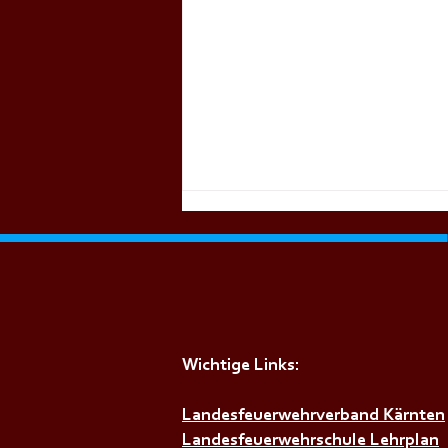
Wichtige Links:
+++𝗦𝗜𝗥𝗘𝗡𝗘𝗡𝗔𝗟𝗔𝗥𝗠+++
Landesfeuerwehrverband Kärnten
Landesfeuerwehrschule Lehrplan