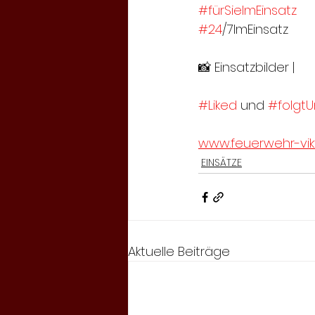
#fürSieImEinsatz
#24
/7ImEinsatz
📸 Einsatzbilder | 
#Liked
 und 
#folgtU
www.feuerwehr-vikt
EINSÄTZE
Aktuelle Beiträge