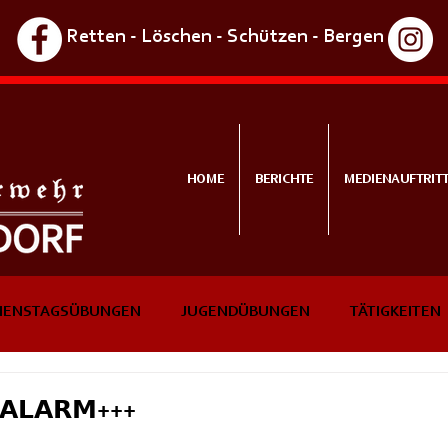
Retten - Löschen - Schützen - Bergen
HOME
BERICHTE
MEDIENAUFTRIT
IENSTAGSÜBUNGEN
JUGENDÜBUNGEN
TÄTIGKEITEN
NTS
IN KÜRZE
𝗔𝗟𝗔𝗥𝗠+++