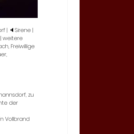
rf | 🔈Sirene | 
 | weitere 
, Freiwillige 
er, 
mannsdorf, zu 
nte der 
n Vollbrand 