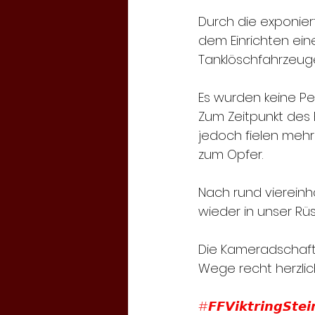
Durch die exponier
dem Einrichten ei
Tanklöschfahrzeug
Es wurden keine Pe
Zum Zeitpunkt des 
jedoch fielen meh
zum Opfer. 
Nach rund vierein
wieder in unser Rü
Die Kameradschaft 
Wege recht herzlic
#𝙁𝙁𝙑𝙞𝙠𝙩𝙧𝙞𝙣𝙜𝙎𝙩𝙚𝙞