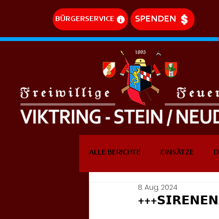
SPENDEN
BÜRGERSERVICE
ALLE BERICHTE
EINSÄTZE
D
8. Aug. 2024
DREHLEITEREINSÄTZE
EVE
+++𝗦𝗜𝗥𝗘𝗡𝗘