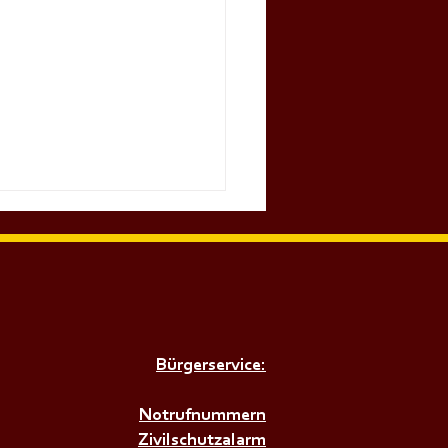
Bürgerservice:
𝗜𝗥𝗘𝗡𝗘𝗡𝗔𝗟𝗔𝗥𝗠+++
Notrufnummern
Zivilschutzalarm