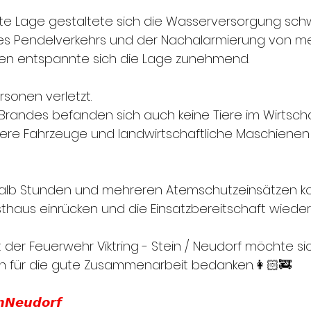
te Lage gestaltete sich die Wasserversorgung schw
nes Pendelverkehrs und der Nachalarmierung von m
en entspannte sich die Lage zunehmend. 
rsonen verletzt.
Brandes befanden sich auch keine Tiere im Wirtsc
rere Fahrzeuge und landwirtschaftliche Maschiene
halb Stunden und mehreren Atemschutzeinsätzen ko
sthaus einrücken und die Einsatzbereitschaft wiederh
der Feuerwehr Viktring - Stein / Neudorf möchte si
h für die gute Zusammenarbeit bedanken.👩🏻‍🚒
𝙣𝙉𝙚𝙪𝙙𝙤𝙧𝙛