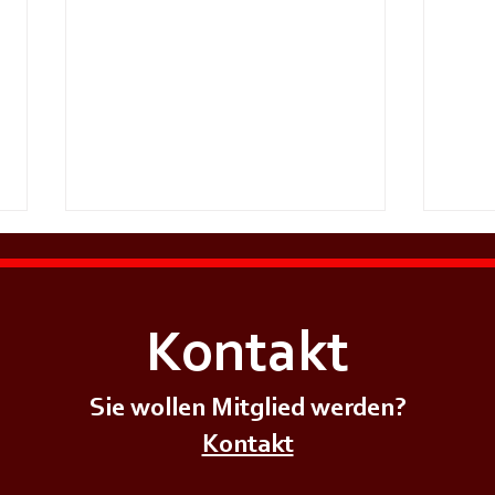
Kontakt
Sie wollen Mitglied werden?
+++𝗦𝗜𝗥𝗘𝗡𝗘𝗡𝗔𝗟𝗔𝗥𝗠+++
+++𝗦
Kontakt