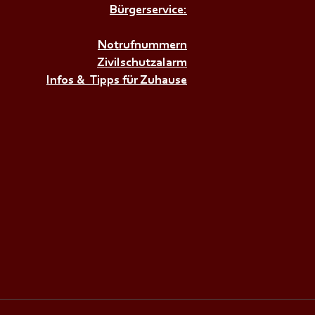
Bürgerservice:
𝗜𝗥𝗘𝗡𝗘𝗡𝗔𝗟𝗔𝗥𝗠+++
Notrufnummern
Zivilschutzalarm
Infos & Tipps für Zuhause