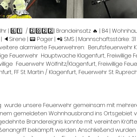
 Uhr | 6️⃣1️⃣  / 2️⃣0️⃣2️⃣2️⃣| Brandeinsatz 🔥 | B4 | Wohnh
| 🔈Sirene | 📟 Pager | 📲 SMS | Mannschaftsstärke: 31 | 
 | weitere alarmierte Feuerwehren:  Berufsfeuerwehr 
llige Feuerwehr  Hauptwache Klagenfurt, Freiwillige 
illige  Feuerwehr Wölfnitz/Klagenfurt, Freiwillige Feu
urt, FF St. Martin / Klagenfurt, Feuerwehr St. Ruprech
  wurde unsere Feuerwehr gemeinsam mit mehrer
inem gemeldeten Wohnhausbrand ins Ortsgebiet von
sgedehnte Brandereignis konnte mit vereinten Kräfte
ußenangriff bekämpft werden. Anschließend wurden 