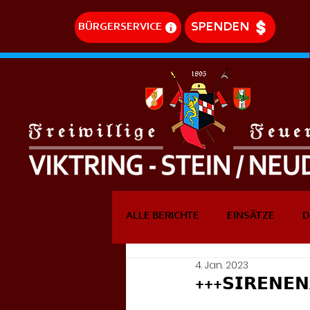
SPENDEN
BÜRGERSERVICE
ALLE BERICHTE
EINSÄTZE
D
4. Jan. 2023
DREHLEITEREINSÄTZE
EVE
+++𝗦𝗜𝗥𝗘𝗡𝗘