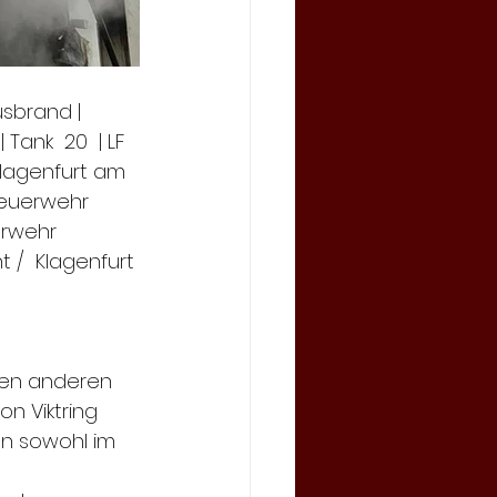
ausbrand | 
Tank  20  | LF 
Klagenfurt am 
Feuerwehr 
erwehr 
t /  Klagenfurt
en anderen 
 Viktring 
n sowohl im  
 