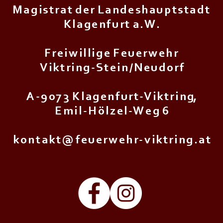
M a g i s t r a t d e r L a n d e s h a u p t s t a d t
K l a g e n f u r t a . W .
F r e i w i l l i g e F e u e r w e h r
V i k t r i n g - S t e i n / N e u d o r f
A - 9 0 7 3 K l a g e n f u r t - V i k t r i n g,
E m i l - H ö l z e l - W e g 6
k o n t a k t @ f e u e r w e h r - v i k t r i n g . a t