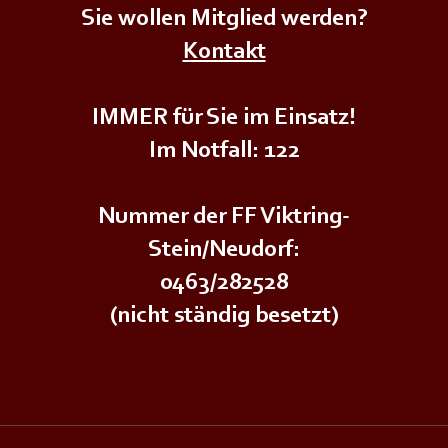
Sie wollen Mitglied werden?
+++𝗦𝗜𝗥𝗘𝗡𝗘𝗡𝗔𝗟𝗔𝗥𝗠+++
+++𝗦
Kontakt
IMMER für Sie im Einsatz!
Im Notfall: 122
Nummer der FF Viktring-
Stein/Neudorf:
0463/282528
(nicht ständig besetzt)