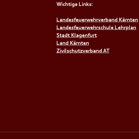
Wichtige Links:
+++𝗦𝗜𝗥𝗘𝗡𝗘𝗡𝗔𝗟𝗔𝗥𝗠+++
Landesfeuerwehrverband Kärnten
Landesfeuerwehrschule Lehrplan
Stadt Klagenfurt
Land Kärnten
Zivilschutzverband AT