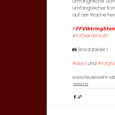
umfangreiche Siche
umfangreicher Kont
auf der Wache hers
#𝙁𝙁𝙑𝙞𝙠𝙩𝙧𝙞𝙣𝙜𝙎𝙩𝙚𝙞
#fürSieImEinsatz
📸 Einsatzbilder | 
#Liked
 und 
#folgtU
www.feuerwehr-viktr
EINSÄTZE