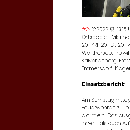
#24
.12.2022 ⏰: 13:15
Ortsgebiet  Viktring 
20 | KRF 20 | DL 20
Wörthersee, Freiwi
Kalvarienberg, Freiw
Emmersdorf  Klagenf
𝗘𝗶𝗻𝘀𝗮𝘁𝘇𝗯𝗲𝗿𝗶𝗰𝗵𝘁:
Am Samstagmittag
Feuerwehren zu  e
alarmiert.  Das au
Innen- als auch A