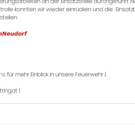
rungsarbeiten an der Einsatzstelle durchgeführt. N
rolle konnten wir wieder einrücken und die  Einsatz
tellen.
𝙣𝙉𝙚𝙪𝙙𝙤𝙧𝙛
ns
 für mehr Einblick in unsere Feuerwehr |
ing.at |