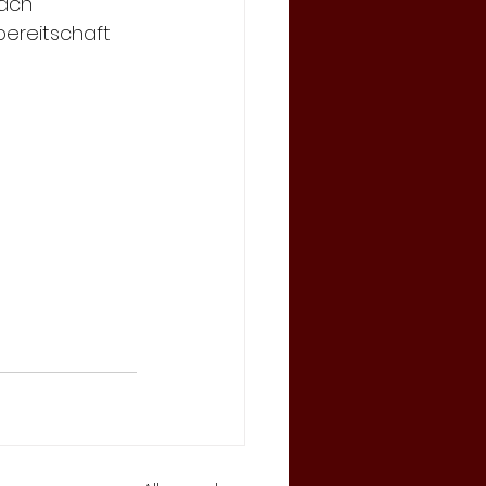
ach  
bereitschaft 