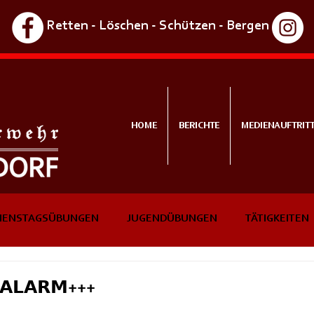
Retten - Löschen - Schützen - Bergen
HOME
BERICHTE
MEDIENAUFTRIT
IENSTAGSÜBUNGEN
JUGENDÜBUNGEN
TÄTIGKEITEN
NTS
IN KÜRZE
𝗔𝗟𝗔𝗥𝗠+++