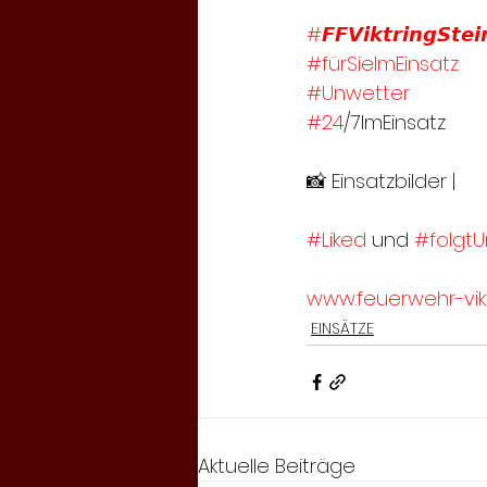
#𝙁𝙁𝙑𝙞𝙠𝙩𝙧𝙞𝙣𝙜𝙎𝙩𝙚𝙞
#fürSieImEinsatz
#Unwetter
#24
/7ImEinsatz
📸 Einsatzbilder | 
#Liked
 und 
#folgtU
www.feuerwehr-vikt
EINSÄTZE
Aktuelle Beiträge