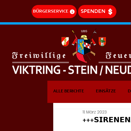
SPENDEN
BÜRGERSERVICE
ALLE BERICHTE
EINSÄTZE
D
11. März 2023
DREHLEITEREINSÄTZE
EVE
+++𝗦𝗜𝗥𝗘𝗡𝗘