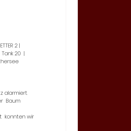
ETTER 2 | 
 Tank 20  | 
thersee
alarmiert.  
er  Baum 
  konnten wir 