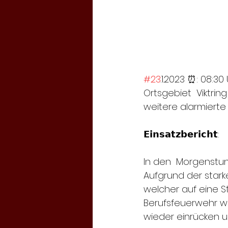
#23
.1.2023 ⏰: 08:30 
Ortsgebiet  Viktring
weitere alarmiert
𝗘𝗶𝗻𝘀𝗮𝘁𝘇𝗯𝗲𝗿𝗶𝗰𝗵𝘁:
In den  Morgenstun
Aufgrund der stark
welcher auf eine S
Berufsfeuerwehr wu
wieder einrücken un