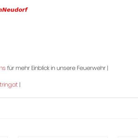
𝙣𝙉𝙚𝙪𝙙𝙤𝙧𝙛
ns
 für mehr Einblick in unsere Feuerwehr |
ring.at
 |