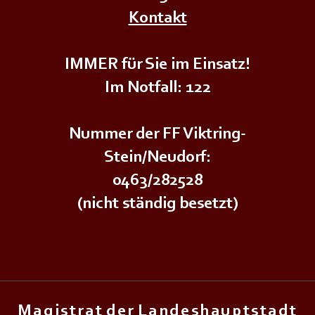
+++𝗦𝗜𝗥𝗘𝗡𝗘𝗡𝗔𝗟𝗔𝗥𝗠+++
+++𝗦
Kontakt
IMMER für Sie im Einsatz!
Im Notfall: 122
Nummer der FF Viktring-
Stein/Neudorf:
0463/282528
(nicht ständig besetzt)
M a g i s t r a t d e r L a n d e s h a u p t s t a d t