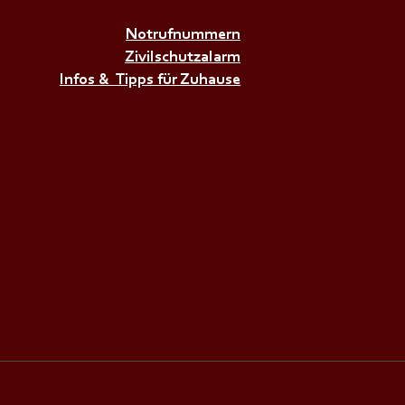
𝗜𝗥𝗘𝗡𝗘𝗡𝗔𝗟𝗔𝗥𝗠+++
Notrufnummern
Zivilschutzalarm
Infos & Tipps für Zuhause