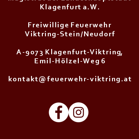
K l a g e n f u r t a . W .
F r e i w i l l i g e F e u e r w e h r
V i k t r i n g - S t e i n / N e u d o r f
A - 9 0 7 3 K l a g e n f u r t - V i k t r i n g,
E m i l - H ö l z e l - W e g 6
k o n t a k t @ f e u e r w e h r - v i k t r i n g . a t