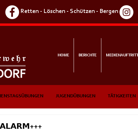
Retten - Löschen - Schützen - Bergen
HOME
BERICHTE
MEDIENAUFTRIT
IENSTAGSÜBUNGEN
JUGENDÜBUNGEN
TÄTIGKEITEN
NTS
IN KÜRZE
𝗔𝗟𝗔𝗥𝗠+++