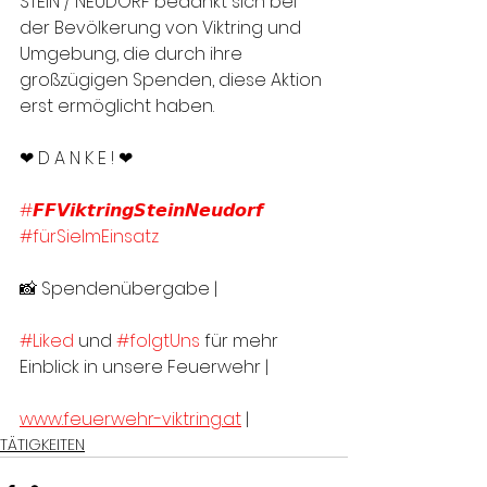
STEIN / NEUDORF bedankt sich bei 
der Bevölkerung von Viktring und 
Umgebung, die durch ihre 
großzügigen Spenden, diese Aktion 
erst ermöglicht haben.
❤ D A N K E ! ❤
#𝙁𝙁𝙑𝙞𝙠𝙩𝙧𝙞𝙣𝙜𝙎𝙩𝙚𝙞𝙣𝙉𝙚𝙪𝙙𝙤𝙧𝙛
#fürSieImEinsatz
📸 Spendenübergabe | 
#Liked
 und 
#folgtUns
 für mehr 
Einblick in unsere Feuerwehr |
www.feuerwehr-viktring.at
 |
TÄTIGKEITEN