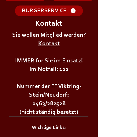
BÜRGERSERVICE
Kontakt
+++𝗘𝗥𝗦𝗧𝗘 - 𝗛𝗜𝗟𝗙𝗘
+++𝗚𝗥𝗨𝗡𝗗𝗔𝗨
𝗞𝗨𝗥𝗦 𝗱𝗲𝗿
Sie wollen Mitglied werden?
𝗜𝗠 𝗕𝗘𝗭𝗜𝗥𝗞++
𝗝𝘂𝗴𝗲𝗻𝗱𝗳𝗲𝘂𝗲𝗿𝘄𝗲𝗵𝗿+++
Kontakt
IMMER für Sie im Einsatz!
Im Notfall: 122
Nummer der FF Viktring-
Stein/Neudorf:
0463/282528
(nicht ständig besetzt)
Wichtige Links: