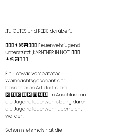
„Tu GUTES und REDE darüber“.....
🙋🏻‍♂️👨🏼‍🚒🙋🏼‍♀️ Feuerwehrjugend 
unterstützt „KÄRNTNER IN NOT“ 🙋🏻‍♂️
👨🏼‍🚒🙋🏼‍♀️
Ein - etwas verspätetes - 
Weihnachtsgeschenk der 
besonderen Art durfte am 
2️⃣4️⃣.0️⃣1️⃣.2️⃣0️⃣2️⃣5️⃣ im Anschluss an 
die Jugendfeuerwehrübung durch 
die Jugendfeuerwehr überreicht 
werden.
Schon mehrmals hat die 