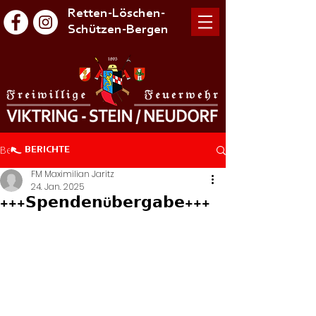
Retten-Löschen-
Schützen-Bergen
Beitrag
BERICHTE
FM Maximilian Jaritz
24. Jan. 2025
+++𝗦𝗽𝗲𝗻𝗱𝗲𝗻ü𝗯𝗲𝗿𝗴𝗮𝗯𝗲+++