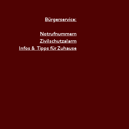
Bürgerservice:
𝗜𝗥𝗘𝗡𝗘𝗡𝗔𝗟𝗔𝗥𝗠+++
Notrufnummern
Zivilschutzalarm
Infos & Tipps für Zuhause