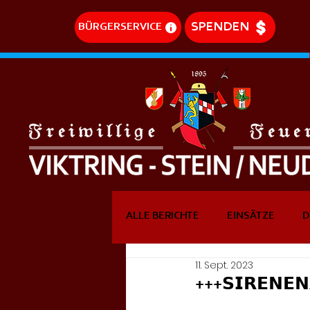
SPENDEN
BÜRGERSERVICE
ALLE BERICHTE
EINSÄTZE
D
11. Sept. 2023
DREHLEITEREINSÄTZE
EVE
+++𝗦𝗜𝗥𝗘𝗡𝗘