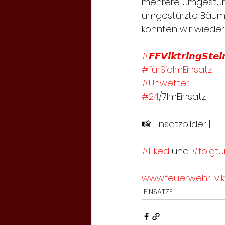
mehrere umgestürz
umgestürzte Bäum
konnten wir wieder 
#𝙁𝙁𝙑𝙞𝙠𝙩𝙧𝙞𝙣𝙜𝙎𝙩𝙚𝙞
#fürSieImEinsatz
#Unwetter
#24
/7ImEinsatz
📸 Einsatzbilder | 
#Liked
 und 
#folgtU
www.feuerwehr-vikt
EINSÄTZE