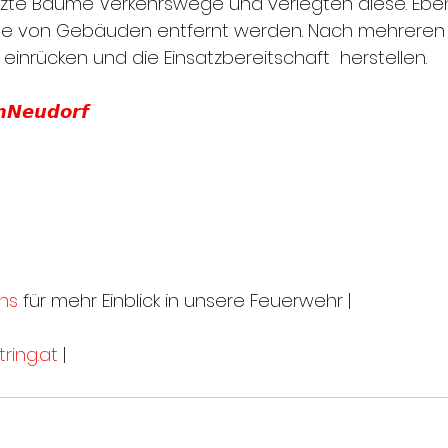
te Bäume Verkehrswege und verlegten diese. Ebe
e von Gebäuden entfernt werden. Nach mehreren 
einrücken und die Einsatzbereitschaft  herstellen.
𝙣𝙉𝙚𝙪𝙙𝙤𝙧𝙛
ns
 für mehr Einblick in unsere Feuerwehr |
ring.at
 |