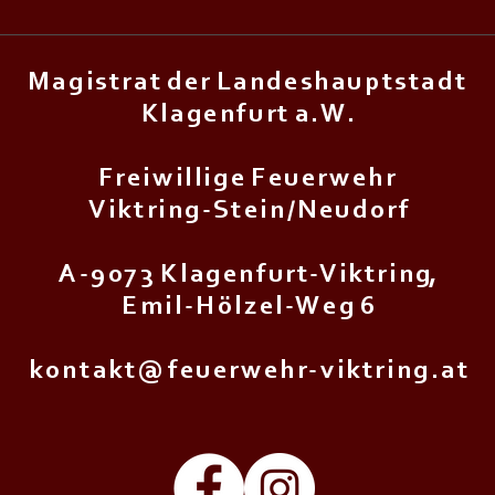
M a g i s t r a t d e r L a n d e s h a u p t s t a d t
K l a g e n f u r t a . W .
F r e i w i l l i g e F e u e r w e h r
V i k t r i n g - S t e i n / N e u d o r f
A - 9 0 7 3 K l a g e n f u r t - V i k t r i n g,
E m i l - H ö l z e l - W e g 6
k o n t a k t @ f e u e r w e h r - v i k t r i n g . a t