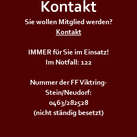
Kontakt
Sie wollen Mitglied werden?
+++𝗦𝗜𝗥𝗘𝗡𝗘𝗡𝗔𝗟𝗔𝗥𝗠+++
+++𝗦
Kontakt
IMMER für Sie im Einsatz!
Im Notfall: 122
Nummer der FF Viktring-
Stein/Neudorf:
0463/282528
(nicht ständig besetzt)