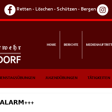
Retten - Löschen - Schützen - Bergen
HOME
BERICHTE
MEDIENAUFTRIT
IENSTAGSÜBUNGEN
JUGENDÜBUNGEN
TÄTIGKEITEN
NTS
IN KÜRZE
𝗔𝗟𝗔𝗥𝗠+++