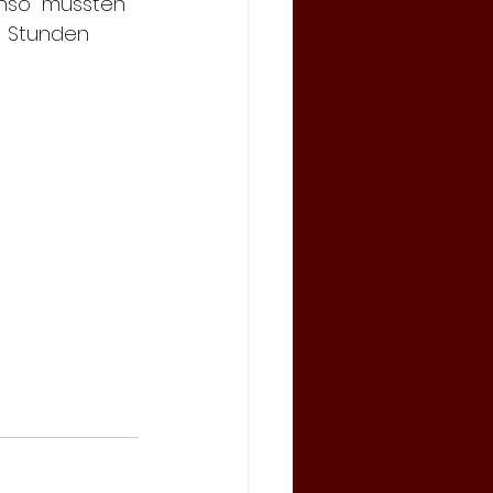
nso  mussten 
 Stunden 