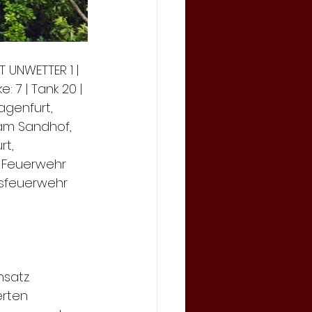
 T UNWETTER 1 |  
: 7 | Tank 20 | 
agenfurt, 
 am Sandhof, 
t,  
ge Feuerwehr 
fsfeuerwehr 
satz  
rten  