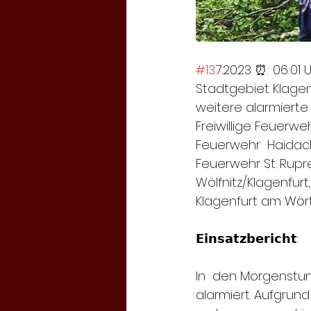
#13
.7.2023 ⏰: 06:01 U
Stadtgebiet Klagenfu
weitere alarmierte
Freiwillige Feuerwe
Feuerwehr  Haidach 
Feuerwehr St. Ruprec
Wölfnitz/Klagenfurt
Klagenfurt am Wör
𝗘𝗶𝗻𝘀𝗮𝘁𝘇𝗯𝗲𝗿𝗶𝗰𝗵𝘁:
In  den Morgenstu
alarmiert. Aufgrun