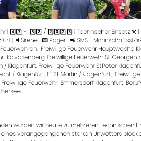
hr | 4️⃣7️⃣ -  5️⃣2️⃣ / 2️⃣0️⃣2️⃣3️⃣ | Technischer Einsatz ⚒ |
rt | 🔈Sirene | 📟 Pager | 📲 SMS |  Mannschaftsstärke
 Feuerwehren:  Freiwillige Feuerwehr Hauptwache Kl
hr  Kalvarienberg, Freiwillige Feuerwehr St. Georgen
/ Klagenfurt, Freiwillige Feuerwehr St.Peter Klagenfur
ht / Klagenfurt, FF St. Martin / Klagenfurt,  Freiwilli
, Freiwillige Feuerwehr  Emmersdorf Klagenfurt, Beru
thersee
nden wurden wir heute zu mehreren technischen Ein
d eines vorangegangenen starken Unwetters blockie