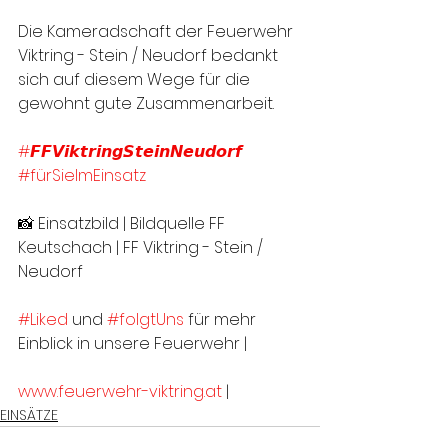
Die Kameradschaft der Feuerwehr 
Viktring - Stein / Neudorf bedankt 
sich auf diesem Wege für die 
gewohnt gute Zusammenarbeit. 
#𝙁𝙁𝙑𝙞𝙠𝙩𝙧𝙞𝙣𝙜𝙎𝙩𝙚𝙞𝙣𝙉𝙚𝙪𝙙𝙤𝙧𝙛
#fürSieImEinsatz
📸 Einsatzbild | Bildquelle FF 
Keutschach | FF Viktring - Stein / 
Neudorf 
#Liked
 und 
#folgtUns
 für mehr 
Einblick in unsere Feuerwehr |
www.feuerwehr-viktring.at
 |
EINSÄTZE