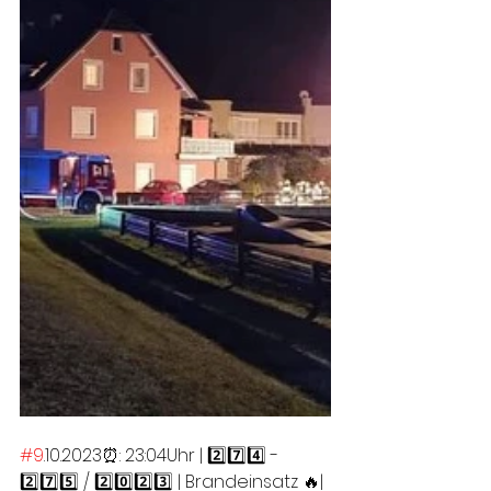
#9
.10.2023⏰: 23:04Uhr | 2️⃣7️⃣4️⃣ - 
2️⃣7️⃣5️⃣ / 2️⃣0️⃣2️⃣3️⃣ | Brandeinsatz 🔥| 