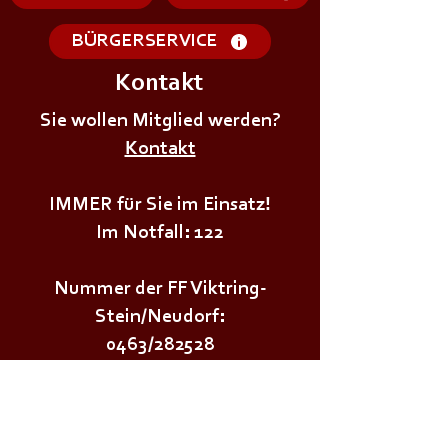
BÜRGERSERVICE
Kontakt
+++𝗦𝗜𝗥𝗘𝗡𝗘𝗡𝗔𝗟𝗔𝗥𝗠+++
+++𝗦𝗜𝗥𝗘𝗡𝗘𝗡
Sie wollen Mitglied werden?
Kontakt
IMMER für Sie im Einsatz!
Im Notfall: 122
Nummer der FF Viktring-
Stein/Neudorf:
0463/282528
(nicht ständig besetzt)
Wichtige Links: