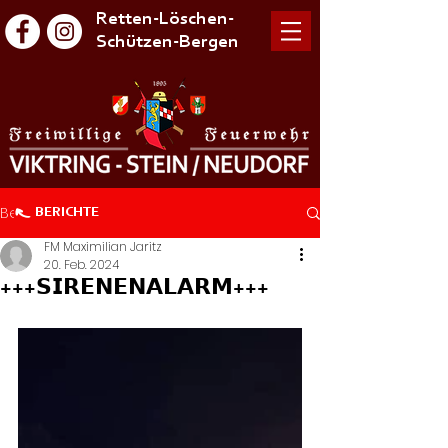
Retten-Löschen-
Schützen-Bergen
Beitrag
BERICHTE
FM Maximilian Jaritz
20. Feb. 2024
+++𝗦𝗜𝗥𝗘𝗡𝗘𝗡𝗔𝗟𝗔𝗥𝗠+++