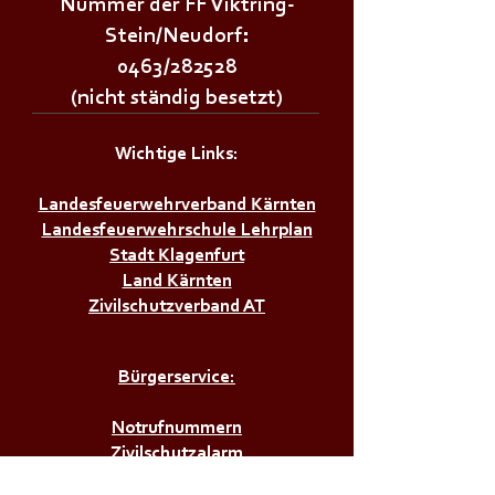
Nummer der FF Viktring-
Stein/Neudorf:
0463/282528
(nicht ständig besetzt)
Wichtige Links:
Landesfeuerwehrverband Kärnten
Landesfeuerwehrschule Lehrplan
Stadt Klagenfurt
Land Kärnten
Zivilschutzverband AT
Bürgerservice:
Notrufnummern
Zivilschutzalarm
Infos & Tipps für Zuhause