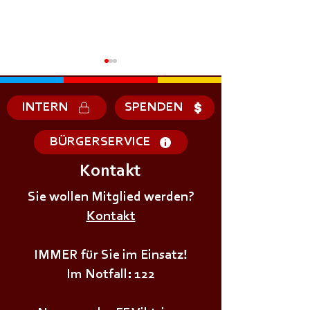
INTERN
SPENDEN
BÜRGERSERVICE
Kontakt
+++𝗦𝗜𝗥𝗘𝗡𝗘𝗡𝗔𝗟𝗔𝗥𝗠+++
+++𝗦𝗜𝗥𝗘𝗡𝗘𝗡
Sie wollen Mitglied werden?
Kontakt
IMMER für Sie im Einsatz!
Im Notfall: 122