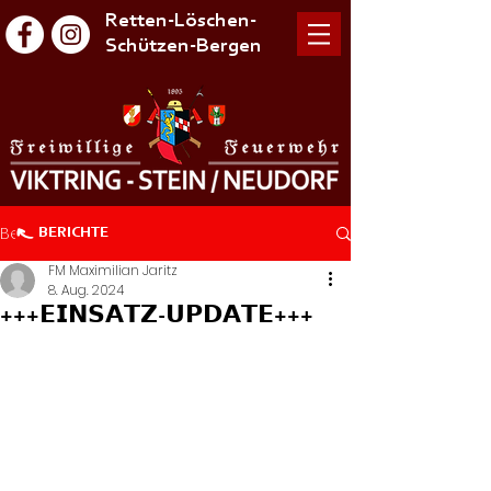
Retten-Löschen-
Schützen-Bergen
Beitrag
BERICHTE
FM Maximilian Jaritz
8. Aug. 2024
+++𝗘𝗜𝗡𝗦𝗔𝗧𝗭-𝗨𝗣𝗗𝗔𝗧𝗘+++