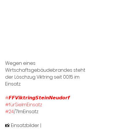
Wegen eines 
Wirtschaftsgebäudebrandes steht 
der Löschzug Viktring seit 00:15 im 
Einsatz. 
#𝙁𝙁𝙑𝙞𝙠𝙩𝙧𝙞𝙣𝙜𝙎𝙩𝙚𝙞𝙣𝙉𝙚𝙪𝙙𝙤𝙧𝙛
#fürSieImEinsatz
#24
/7ImEinsatz
📸 Einsatzbilder | 