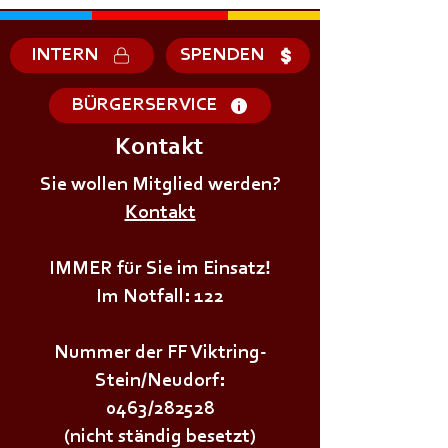
INTERN
SPENDEN
BÜRGERSERVICE
Kontakt
+++𝗦𝗜𝗥𝗘𝗡𝗘𝗡𝗔𝗟𝗔𝗥𝗠+++
+++𝗦𝗜𝗥𝗘𝗡𝗘𝗡
Sie wollen Mitglied werden?
Kontakt
IMMER für Sie im Einsatz!
Im Notfall: 122
Nummer der FF Viktring-
Stein/Neudorf:
0463/282528
(nicht ständig besetzt)