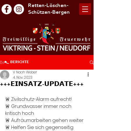
Retten-Löschen-
Schützen-Bergen
Beitrag
BERICHTE
V Noah Weber
4. Nov. 2023
+++𝗘𝗜𝗡𝗦𝗔𝗧𝗭-𝗨𝗣𝗗𝗔𝗧𝗘+++
🚨 Zivilschutz-Alarm aufrecht!
🚨 Grundwasser immer noch 
kritisch hoch 
🚨 Aufräumarbeiten gehen weiter
🚨 Helfen Sie sich gegenseitig