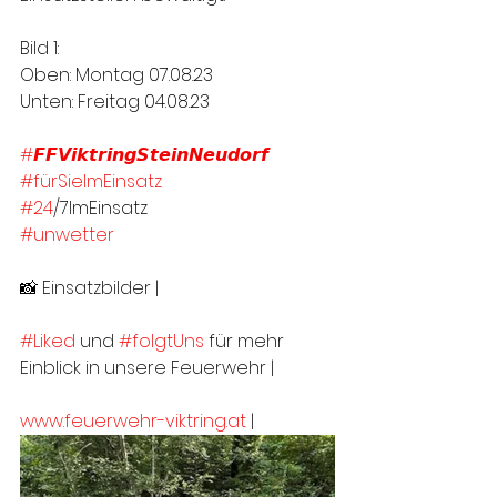
Bild 1: 
Oben: Montag 07.08.23
Unten: Freitag 04.08.23
#𝙁𝙁𝙑𝙞𝙠𝙩𝙧𝙞𝙣𝙜𝙎𝙩𝙚𝙞𝙣𝙉𝙚𝙪𝙙𝙤𝙧𝙛
#fürSieImEinsatz
#24
/7ImEinsatz
#unwetter
📸 Einsatzbilder | 
#Liked
 und 
#folgtUns
 für mehr 
Einblick in unsere Feuerwehr |
www.feuerwehr-viktring.at
 |