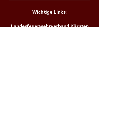
Wichtige Links:
Landesfeuerwehrverband Kärnten
Landesfeuerwehrschule Lehrplan
Stadt Klagenfurt
Land Kärnten
Zivilschutzverband AT
Bürgerservice:
Notrufnummern
Zivilschutzalarm
Infos & Tipps für Zuhause
M a g i s t r a t d e r