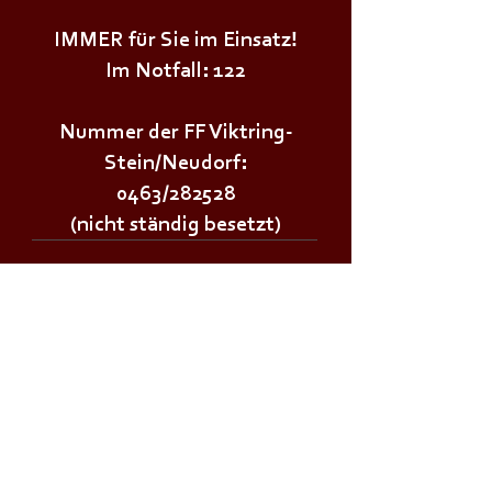
IMMER für Sie im Einsatz!
Im Notfall: 122
Nummer der FF Viktring-
Stein/Neudorf:
0463/282528
(nicht ständig besetzt)
Wichtige Links:
Landesfeuerwehrverband Kärnten
Landesfeuerwehrschule Lehrplan
Stadt Klagenfurt
Land Kärnten
Zivilschutzverband AT