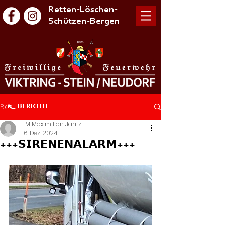
Retten-Löschen-
Schützen-Bergen
Beitrag
BERICHTE
FM Maximilian Jaritz
16. Dez. 2024
+++𝗦𝗜𝗥𝗘𝗡𝗘𝗡𝗔𝗟𝗔𝗥𝗠+++