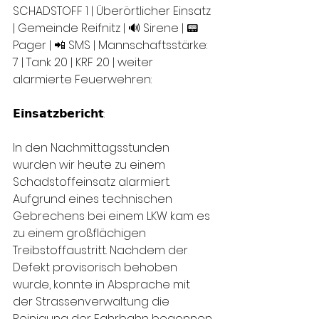
SCHADSTOFF 1 | Überörtlicher Einsatz 
| Gemeinde Reifnitz | 🔊 Sirene | 📟 
Pager | 📲 SMS | Mannschaftsstärke: 
7 | Tank 20 | KRF 20 | weiter 
alarmierte Feuerwehren: 
𝗘𝗶𝗻𝘀𝗮𝘁𝘇𝗯𝗲𝗿𝗶𝗰𝗵𝘁:
In den Nachmittagsstunden 
wurden wir heute zu einem 
Schadstoffeinsatz alarmiert. 
Aufgrund eines technischen 
Gebrechens bei einem LKW kam es 
zu einem großflächigen 
Treibstoffaustritt. Nachdem der 
Defekt provisorisch behoben 
wurde, konnte in Absprache mit 
der Strassenverwaltung die 
Reinigung der Fahrbahn begonnen 