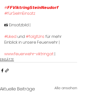
#𝙁𝙁𝙑𝙞𝙠𝙩𝙧𝙞𝙣𝙜𝙎𝙩𝙚𝙞𝙣𝙉𝙚𝙪𝙙𝙤𝙧𝙛
#fürSieImEinsatz
📸 Einsatzbild | 
#Liked
 und 
#folgtUns
 für mehr 
Einblick in unsere Feuerwehr |
www.feuerwehr-viktring.at
 |
EINSÄTZE
Alle ansehen
Aktuelle Beiträge