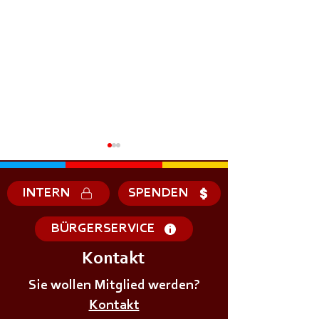
INTERN
SPENDEN
BÜRGERSERVICE
Kontakt
+++𝗦𝗜𝗥𝗘𝗡𝗘𝗡𝗔𝗟𝗔𝗥𝗠+++
+++𝗦𝗜𝗥𝗘𝗡𝗘𝗡
Sie wollen Mitglied werden?
Kontakt