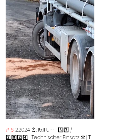
#16
.12.2024 ⏰: 15:11 Uhr | 3️⃣7️⃣ / 
2️⃣0️⃣2️⃣4️⃣ | Technischer Einsatz ⚒️ | T 