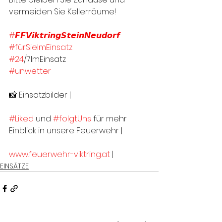
vermeiden Sie Kellerräume!
#𝙁𝙁𝙑𝙞𝙠𝙩𝙧𝙞𝙣𝙜𝙎𝙩𝙚𝙞𝙣𝙉𝙚𝙪𝙙𝙤𝙧𝙛
#fürSieImEinsatz
#24
/7ImEinsatz
#unwetter
📸 Einsatzbilder | 
#Liked
 und 
#folgtUns
 für mehr 
Einblick in unsere Feuerwehr |
www.feuerwehr-viktring.at
 |
EINSÄTZE