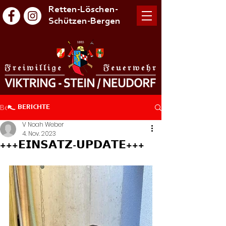
Retten-Löschen-
Schützen-Bergen
Beitrag
BERICHTE
V Noah Weber
4. Nov. 2023
+++𝗘𝗜𝗡𝗦𝗔𝗧𝗭-𝗨𝗣𝗗𝗔𝗧𝗘+++