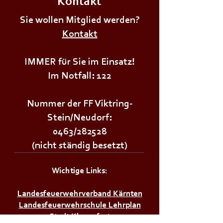
Kontakt
+++𝗦𝗜𝗥𝗘𝗡𝗘𝗡𝗔𝗟𝗔𝗥𝗠+++
+++𝗦𝗜𝗥𝗘𝗡𝗘𝗡
Sie wollen Mitglied werden?
Kontakt
IMMER für Sie im Einsatz!
Im Notfall: 122
Nummer der FF Viktring-
Stein/Neudorf:
0463/282528
(nicht ständig besetzt)
Wichtige Links:
Landesfeuerwehrverband Kärnten
Landesfeuerwehrschule Lehrplan
Stadt Klagenfurt