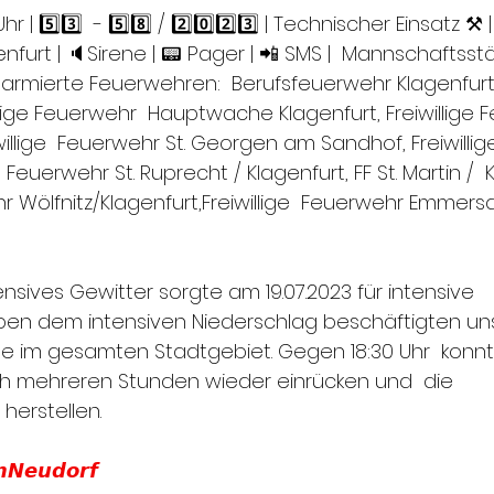
Uhr | 5️⃣3️⃣  - 5️⃣8️⃣ / 2️⃣0️⃣2️⃣3️⃣ | Technischer Einsatz 
nfurt | 🔈Sirene | 📟 Pager | 📲 SMS |  Mannschaftsstär
 alarmierte Feuerwehren:  Berufsfeuerwehr Klagenfur
llige Feuerwehr  Hauptwache Klagenfurt, Freiwillige 
willige  Feuerwehr St. Georgen am Sandhof, Freiwilli
, Feuerwehr St. Ruprecht / Klagenfurt, FF St. Martin /  
hr Wölfnitz/Klagenfurt,Freiwillige  Feuerwehr Emmers
tensives Gewitter sorgte am 19.07.2023 für intensive  
ben dem intensiven Niederschlag beschäftigten uns
 im gesamten Stadtgebiet. Gegen 18:30 Uhr  konnt
ch mehreren Stunden wieder einrücken und  die 
 herstellen.
𝙣𝙉𝙚𝙪𝙙𝙤𝙧𝙛