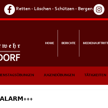
Retten - Löschen - Schützen - Bergen
HOME
BERICHTE
MEDIENAUFTRIT
IENSTAGSÜBUNGEN
JUGENDÜBUNGEN
TÄTIGKEITEN
NTS
IN KÜRZE
𝗔𝗟𝗔𝗥𝗠+++