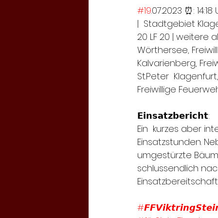
#19
.07.2023 ⏰: 14:18 
|  Stadtgebiet Klage
20 LF 20 | weitere
Wörthersee, Freiwi
Kalvarienberg, Frei
St.Peter  Klagenfurt
Freiwillige Feuerwe
𝗘𝗶𝗻𝘀𝗮𝘁𝘇𝗯𝗲𝗿𝗶𝗰𝗵𝘁:
Ein  kurzes aber in
Einsatzstunden. Ne
umgestürzte Bäume
schlussendlich na
Einsatzbereitschaft
#𝙁𝙁𝙑𝙞𝙠𝙩𝙧𝙞𝙣𝙜𝙎𝙩𝙚𝙞