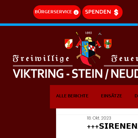
SPENDEN
BÜRGERSERVICE
ALLE BERICHTE
EINSÄTZE
D
18. Okt. 2023
DREHLEITEREINSÄTZE
EVE
+++𝗦𝗜𝗥𝗘𝗡𝗘