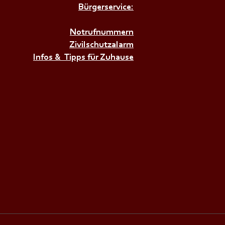
Bürgerservice:
𝗜𝗥𝗘𝗡𝗘𝗡𝗔𝗟𝗔𝗥𝗠+++
Notrufnummern
Zivilschutzalarm
Infos & Tipps für Zuhause