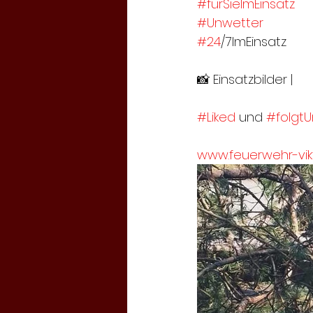
#fürSieImEinsatz
#Unwetter
#24
/7ImEinsatz
📸 Einsatzbilder | 
#Liked
 und 
#folgtU
www.feuerwehr-vikt