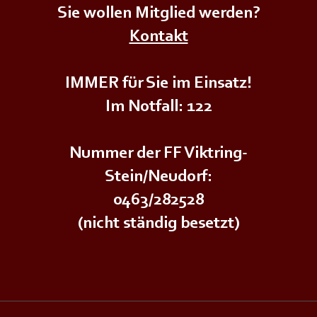
Sie wollen Mitglied werden?
+++𝗦𝗜𝗥𝗘𝗡𝗘𝗡𝗔𝗟𝗔𝗥𝗠+++
+++𝗦
Kontakt
IMMER für Sie im Einsatz!
Im Notfall: 122
Nummer der FF Viktring-
Stein/Neudorf:
0463/282528
(nicht ständig besetzt)