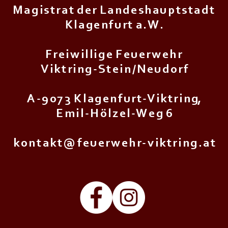
M a g i s t r a t d e r L a n d e s h a u p t s t a d t
K l a g e n f u r t a . W .
F r e i w i l l i g e F e u e r w e h r
V i k t r i n g - S t e i n / N e u d o r f
A - 9 0 7 3 K l a g e n f u r t - V i k t r i n g,
E m i l - H ö l z e l - W e g 6
k o n t a k t @ f e u e r w e h r - v i k t r i n g . a t