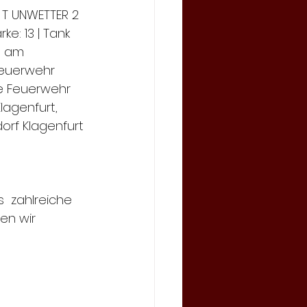
⚒ | T UNWETTER 2 
ke: 13 | Tank 
t am 
Feuerwehr 
ge Feuerwehr 
Klagenfurt, 
dorf Klagenfurt
  zahlreiche 
en wir 