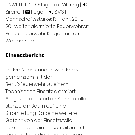
UNWETTER 2 | Ortsgebiet Viktring | 🔊 
Sirene  | 📟 Pager | 📲 SMS | 
Mannschaftsstärke: 13 | Tank 20 | LF 
20 | weiter alarmierte Feuerwehren: 
Berufsfeuerwehr Klagenfurt am 
Wörthersee
𝗘𝗶𝗻𝘀𝗮𝘁𝘇𝗯𝗲𝗿𝗶𝗰𝗵𝘁:
In den Nachstunden wurden wir 
gemeinsam mit der 
Berufsfeuerwehr zu einem 
Technischen Einsatz alarmiert. 
Aufgrund der starken Schneefälle 
stürzte ein Baum auf eine 
Stromleitung. Da keine weitere 
Gefahr von der Einsatzstelle 
ausging, war ein einschreiten nicht 
mehr notwendig. Beim Einrücken 