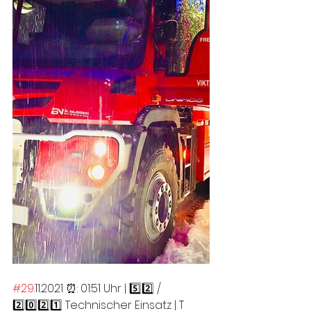
#29
.11.2021 ⏰: 01:51 Uhr | 5️⃣2️⃣ / 
2️⃣0️⃣2️⃣1️⃣ Technischer Einsatz | T 