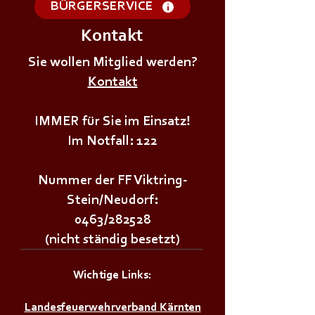
BÜRGERSERVICE
Kontakt
+++𝗦𝗜𝗥𝗘𝗡𝗘𝗡𝗔𝗟𝗔𝗥𝗠+++
+++𝗦𝗜𝗥𝗘𝗡𝗘𝗡
Sie wollen Mitglied werden?
Kontakt
IMMER für Sie im Einsatz!
Im Notfall: 122
Nummer der FF Viktring-
Stein/Neudorf:
0463/282528
(nicht ständig besetzt)
Wichtige Links:
Landesfeuerwehrverband Kärnten