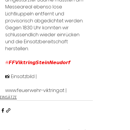
Messeareal ebenso lose 
Lichtkuppeln entfernt und 
provisorisch abgedichtet werden. 
Gegen 18:30 Uhr konnten wir 
schlussendlich wieder einrücken 
und die Einsatzbereitschaft 
herstellen.
#𝙁𝙁𝙑𝙞𝙠𝙩𝙧𝙞𝙣𝙜𝙎𝙩𝙚𝙞𝙣𝙉𝙚𝙪𝙙𝙤𝙧𝙛
📸 Einsatzbild |
www.feuerwehr-viktring.at |
EINSÄTZE