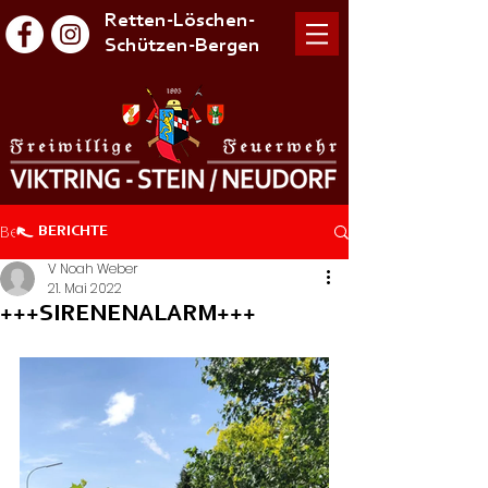
Retten-Löschen-
Schützen-Bergen
Beitrag
BERICHTE
V Noah Weber
21. Mai 2022
+++SIRENENALARM+++