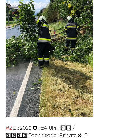
#21
.05.2022 ⏰: 15:41 Uhr | 1️⃣5️⃣ / 
2️⃣0️⃣2️⃣2️⃣ Technischer Einsatz ⚒ | T 