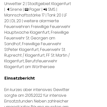
Unwetter 2 | Stadtgebiet Klagenfurt 
| 🔈Sirene | 📟 Pager | 📲 SMS | 
Mannschaftsstärke: 17 | Tank 20 | LF 
20 | DL 20 | weitere alarmierte 
Feuerwehren: Freiwillige Feuerwehr 
Hauptwache Klagenfurt, Freiwillige 
Feuerwehr St. Georgen am 
Sandhof, Freiwillige Feuerwehr 
St.Peter Klagenfurt, Feuerwehr St. 
Ruprecht / Klagenfurt, FF St. Martin / 
Klagenfurt, Berufsfeuerwehr 
Klagenfurt am Wörthersee
𝗘𝗶𝗻𝘀𝗮𝘁𝘇𝗯𝗲𝗿𝗶𝗰𝗵𝘁:
Ein kurzes aber intensives Gewitter 
sorgte am 21.05.2022 für intensive 
Einsatzstunden. Neben zahlreicher 
umgestürzter Bäume mussten am 