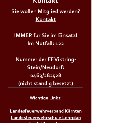
Kontakt
+++𝗦𝗜𝗥𝗘𝗡𝗘𝗡𝗔𝗟𝗔𝗥𝗠+++
+++𝗦𝗜𝗥𝗘𝗡𝗘𝗡
Sie wollen Mitglied werden?
Kontakt
IMMER für Sie im Einsatz!
Im Notfall: 122
Nummer der FF Viktring-
Stein/Neudorf:
0463/282528
(nicht ständig besetzt)
Wichtige Links:
Landesfeuerwehrverband Kärnten
Landesfeuerwehrschule Lehrplan
Stadt Klagenfurt