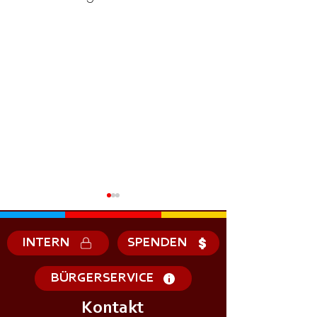
INTERN
SPENDEN
BÜRGERSERVICE
Kontakt
+++𝗦𝗜𝗥𝗘𝗡𝗘𝗡𝗔𝗟𝗔𝗥𝗠+++
+++𝗦𝗜𝗥𝗘𝗡𝗘𝗡