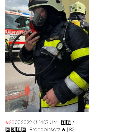
#26
.05.2022 ⏰: 14:07 Uhr | 1️⃣7️⃣ / 
2️⃣0️⃣2️⃣2️⃣ | Brandeinsatz 🔥 | B3 | 