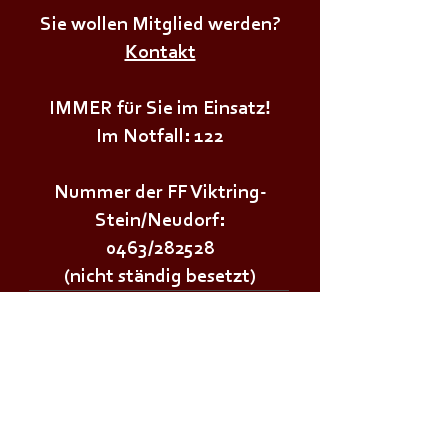
Sie wollen Mitglied werden?
Kontakt
IMMER für Sie im Einsatz!
Im Notfall: 122
Nummer der FF Viktring-
Stein/Neudorf:
0463/282528
(nicht ständig besetzt)
Wichtige Links:
Landesfeuerwehrverband Kärnten
Landesfeuerwehrschule Lehrplan
Stadt Klagenfurt
Land Kärnten