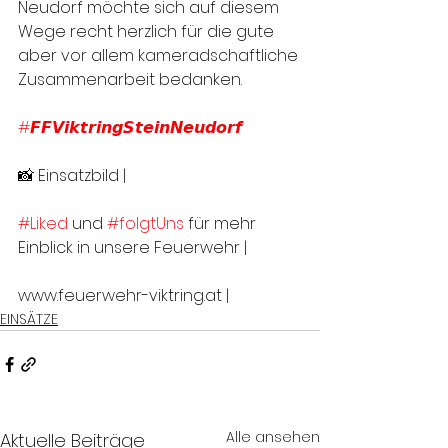
Neudorf möchte sich auf diesem 
Wege recht herzlich für die gute 
aber vor allem kameradschaftliche 
Zusammenarbeit bedanken.
#𝙁𝙁𝙑𝙞𝙠𝙩𝙧𝙞𝙣𝙜𝙎𝙩𝙚𝙞𝙣𝙉𝙚𝙪𝙙𝙤𝙧𝙛
📸 Einsatzbild | 
#Liked
 und 
#folgtUns
 für mehr 
Einblick in unsere Feuerwehr |
www.feuerwehr-viktring.at |
EINSÄTZE
Alle ansehen
Aktuelle Beiträge