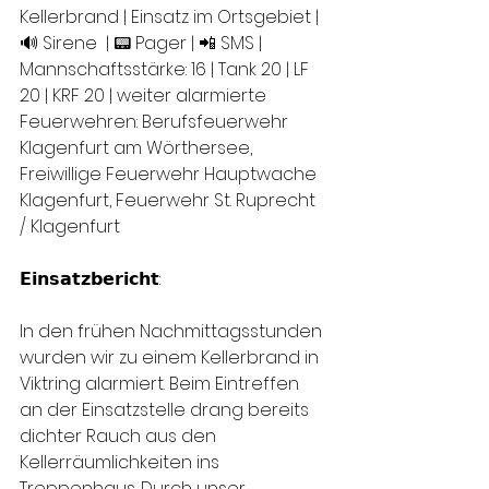
Kellerbrand | Einsatz im Ortsgebiet | 
🔊 Sirene  | 📟 Pager | 📲 SMS | 
Mannschaftsstärke: 16 | Tank 20 | LF 
20 | KRF 20 | weiter alarmierte 
Feuerwehren: Berufsfeuerwehr 
Klagenfurt am Wörthersee, 
Freiwillige Feuerwehr Hauptwache 
Klagenfurt, Feuerwehr St. Ruprecht 
/ Klagenfurt
𝗘𝗶𝗻𝘀𝗮𝘁𝘇𝗯𝗲𝗿𝗶𝗰𝗵𝘁:
In den frühen Nachmittagsstunden 
wurden wir zu einem Kellerbrand in 
Viktring alarmiert. Beim Eintreffen 
an der Einsatzstelle drang bereits 
dichter Rauch aus den 
Kellerräumlichkeiten ins 
Treppenhaus. Durch unser 