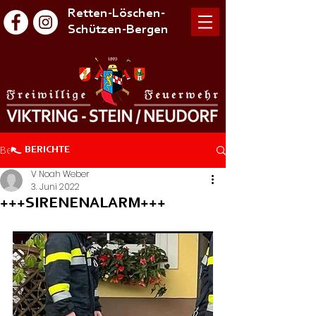
Retten-Löschen-
Schützen-Bergen
Beitrag
BERICHTE
V Noah Weber
3. Juni 2022
+++SIRENENALARM+++