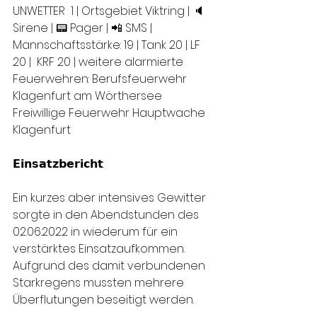
UNWETTER  1 | Ortsgebiet Viktring | 🔈
Sirene | 📟 Pager | 📲 SMS | 
Mannschaftsstärke: 19 | Tank 20 | LF 
20 |  KRF 20 | weitere alarmierte 
Feuerwehren: Berufsfeuerwehr 
Klagenfurt am Wörthersee 
Freiwillige Feuerwehr Hauptwache 
Klagenfurt
𝗘𝗶𝗻𝘀𝗮𝘁𝘇𝗯𝗲𝗿𝗶𝗰𝗵𝘁:
Ein kurzes aber intensives Gewitter 
sorgte in den Abendstunden des 
02.06.2022 in wiederum für ein 
verstärktes Einsatzaufkommen. 
Aufgrund des damit verbundenen 
Starkregens mussten mehrere 
Überflutungen beseitigt werden.