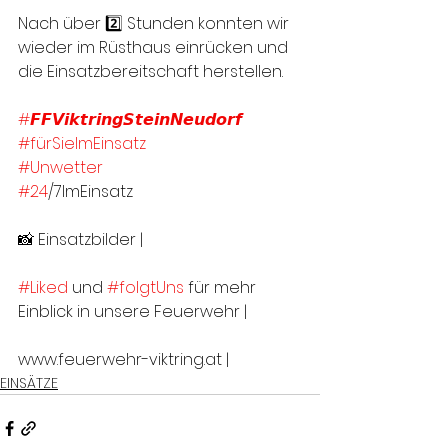
Nach über 2️⃣ Stunden konnten wir 
wieder im Rüsthaus einrücken und 
die Einsatzbereitschaft herstellen.
#𝙁𝙁𝙑𝙞𝙠𝙩𝙧𝙞𝙣𝙜𝙎𝙩𝙚𝙞𝙣𝙉𝙚𝙪𝙙𝙤𝙧𝙛
#fürSieImEinsatz
#Unwetter
#24
/7ImEinsatz
📸 Einsatzbilder | 
#Liked
 und 
#folgtUns
 für mehr 
Einblick in unsere Feuerwehr |
www.feuerwehr-viktring.at |
EINSÄTZE