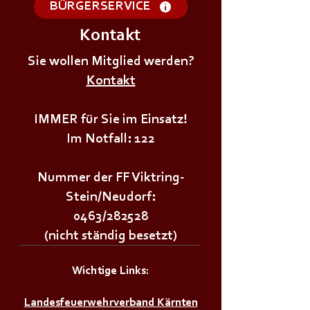
BÜRGERSERVICE
Kontakt
+++𝗦𝗜𝗥𝗘𝗡𝗘𝗡𝗔𝗟𝗔𝗥𝗠+++
+++𝗦𝗜𝗥𝗘𝗡𝗘𝗡
Sie wollen Mitglied werden?
Kontakt
IMMER für Sie im Einsatz!
Im Notfall: 122
Nummer der FF Viktring-
Stein/Neudorf:
0463/282528
(nicht ständig besetzt)
Wichtige Links:
Landesfeuerwehrverband Kärnten