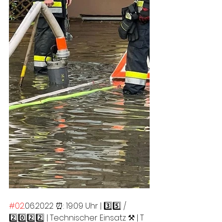
#02
.06.2022 ⏰: 19:09 Uhr | 3️⃣5️⃣ / 
2️⃣0️⃣2️⃣2️⃣ | Technischer Einsatz ⚒ | T 