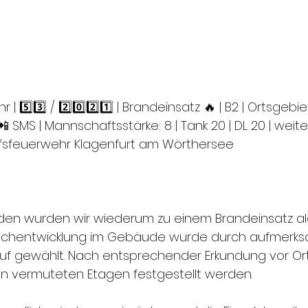
Uhr | 5️⃣3️⃣ / 2️⃣0️⃣2️⃣1️⃣ | Brandeinsatz 🔥 | B2 | Ortsgebie
 📲 SMS | Mannschaftsstärke: 8 | Tank 20 | DL 20 | weit
fsfeuerwehr Klagenfurt am Wörthersee
den wurden wir wiederum zu einem Brandeinsatz ala
auchentwicklung im Gebäude wurde durch aufmerk
f gewählt. Nach entsprechender Erkundung vor Ort,
en vermuteten Etagen festgestellt werden.