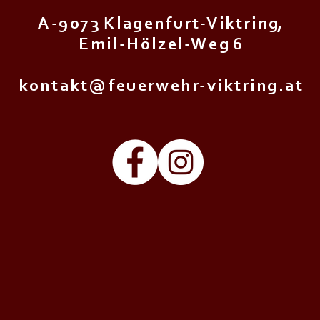
A - 9 0 7 3 K l a g e n f u r t - V i k t r i n g,
E m i l - H ö l z e l - W e g 6
k o n t a k t @ f e u e r w e h r - v i k t r i n g . a t