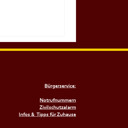
Bürgerservice:
𝗜𝗥𝗘𝗡𝗘𝗡𝗔𝗟𝗔𝗥𝗠+++
Notrufnummern
Zivilschutzalarm
Infos & Tipps für Zuhause