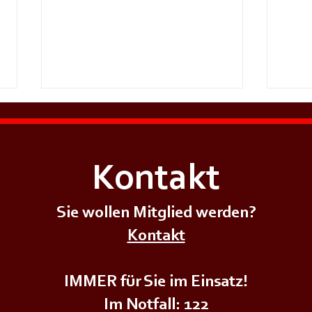
Kontakt
Sie wollen Mitglied werden?
+++𝗦𝗜𝗥𝗘𝗡𝗘𝗡𝗔𝗟𝗔𝗥𝗠+++
+++𝗦
Kontakt
IMMER für Sie im Einsatz!
Im Notfall: 122