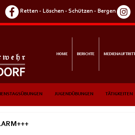
Retten - Löschen - Schützen - Bergen
HOME
BERICHTE
MEDIENAUFTRIT
IENSTAGSÜBUNGEN
JUGENDÜBUNGEN
TÄTIGKEITEN
NTS
IN KÜRZE
LARM+++