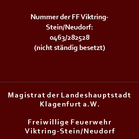
Nummer der FF Viktring-
Stein/Neudorf:
0463/282528
(nicht ständig besetzt)
M a g i s t r a t d e r L a n d e s h a u p t s t a d t
K l a g e n f u r t a . W .
F r e i w i l l i g e F e u e r w e h r
V i k t r i n g - S t e i n / N e u d o r f