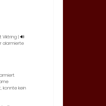
t Viktring | 🔊 
er alarmierte 
rmiert. 
same 
 konnte kein 