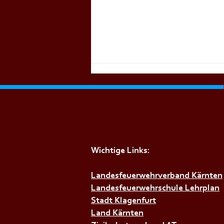
Wichtige Links:
+++𝗦𝗜𝗥𝗘𝗡𝗘𝗡𝗔𝗟𝗔𝗥𝗠+++
Landesfeuerwehrverband Kärnten
Landesfeuerwehrschule Lehrplan
Stadt Klagenfurt
Land Kärnten