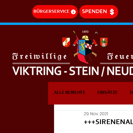
SPENDEN
BÜRGERSERVICE
ALLE BERICHTE
EINSÄTZE
D
29. Nov. 2021
DREHLEITEREINSÄTZE
EVE
+++SIRENENA