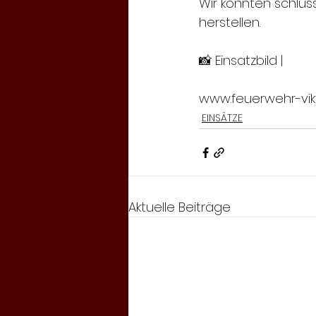
Wir konnten schlus
herstellen.
📸 Einsatzbild | 
www.feuerwehr-viktr
EINSÄTZE
Aktuelle Beiträge