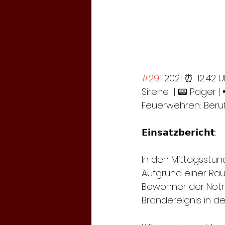
#29
.11.2021 ⏰: 12:42 
Sirene  | 📟 Pager |
Feuerwehren: Beru
𝗘𝗶𝗻𝘀𝗮𝘁𝘇𝗯𝗲𝗿𝗶𝗰𝗵𝘁:
In den Mittagsstun
Aufgrund einer R
Bewohner der Notru
Brandereignis in d