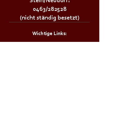
Stein/Neudorf:
0463/282528
(nicht ständig besetzt)
Wichtige Links:
Landesfeuerwehrverband Kärnten
Landesfeuerwehrschule Lehrplan
Stadt Klagenfurt
Land Kärnten
Zivilschutzverband AT
Bürgerservice:
Notrufnummern
Zivilschutzalarm
Infos & Tipps für Zuhause