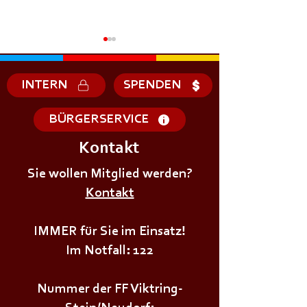
INTERN
SPENDEN
BÜRGERSERVICE
Kontakt
+++𝗦𝗜𝗥𝗘𝗡𝗘𝗡𝗔𝗟𝗔𝗥𝗠+++
+++𝗦𝗜𝗥𝗘𝗡𝗘𝗡
Sie wollen Mitglied werden?
Kontakt
IMMER für Sie im Einsatz!
Im Notfall: 122
Nummer der FF Viktring-