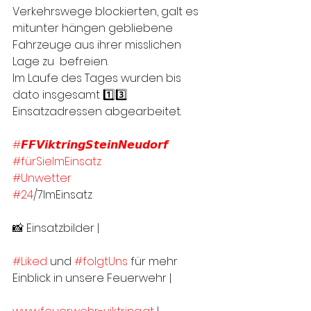
Verkehrswege blockierten, galt es  
mitunter hängen gebliebene 
Fahrzeuge aus ihrer misslichen 
Lage zu  befreien. 
Im Laufe des Tages wurden bis 
dato insgesamt 1️⃣3️⃣ 
Einsatzadressen abgearbeitet.
#𝙁𝙁𝙑𝙞𝙠𝙩𝙧𝙞𝙣𝙜𝙎𝙩𝙚𝙞𝙣𝙉𝙚𝙪𝙙𝙤𝙧𝙛
#fürSieImEinsatz
#Unwetter
#24
/7ImEinsatz
📸 Einsatzbilder | 
#Liked
 und 
#folgtUns
 für mehr 
Einblick in unsere Feuerwehr |