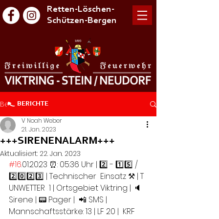
Retten-Löschen-
Schützen-Bergen
Beitrag
BERICHTE
V Noah Weber
21. Jan. 2023
+++SIRENENALARM+++
Aktualisiert:
22. Jan. 2023
#16
.01.2023 ⏰: 05:36 Uhr | 2️⃣ - 1️⃣5️⃣ / 
2️⃣0️⃣2️⃣3️⃣ | Technischer  Einsatz ⚒ | T 
UNWETTER  1 | Ortsgebiet Viktring | 🔈
Sirene | 📟 Pager |  📲 SMS | 
Mannschaftsstärke: 13 | LF 20 |  KRF 