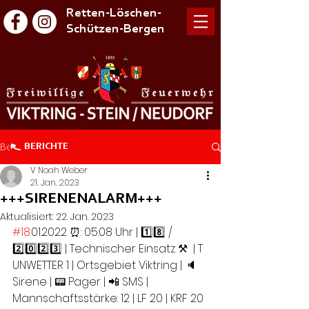
Retten-Löschen-
Schützen-Bergen
Beitrag
BERICHTE
V Noah Weber
21. Jan. 2023
+++SIRENENALARM+++
Aktualisiert:
22. Jan. 2023
#18
.01.2022 ⏰: 05:08 Uhr | 1️⃣8️⃣ / 
2️⃣0️⃣2️⃣3️⃣ | Technischer Einsatz ⚒  | T 
UNWETTER 1 | Ortsgebiet Viktring | 🔈
Sirene | 📟 Pager | 📲 SMS |  
Mannschaftsstärke: 12 | LF 20 | KRF 20 