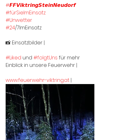
#𝙁𝙁𝙑𝙞𝙠𝙩𝙧𝙞𝙣𝙜𝙎𝙩𝙚𝙞𝙣𝙉𝙚𝙪𝙙𝙤𝙧𝙛
#fürSieImEinsatz
#Unwetter
#24
/7ImEinsatz
📸 Einsatzbilder | 
#Liked
 und 
#folgtUns
 für mehr 
Einblick in unsere Feuerwehr |
www.feuerwehr-viktring.at
 |