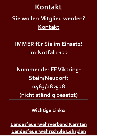
Kontakt
+++𝗦𝗜𝗥𝗘𝗡𝗘𝗡𝗔𝗟𝗔𝗥𝗠+++
+++𝗦𝗜𝗥𝗘𝗡𝗘𝗡
Sie wollen Mitglied werden?
Kontakt
IMMER für Sie im Einsatz!
Im Notfall: 122
Nummer der FF Viktring-
Stein/Neudorf:
0463/282528
(nicht ständig besetzt)
Wichtige Links:
Landesfeuerwehrverband Kärnten
Landesfeuerwehrschule Lehrplan