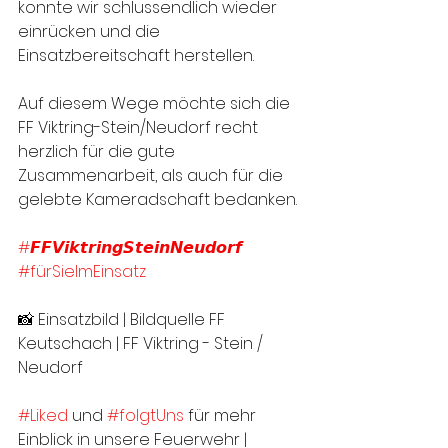
konnte wir schlussendlich wieder 
einrücken und die 
Einsatzbereitschaft herstellen.
Auf diesem Wege möchte sich die 
FF Viktring-Stein/Neudorf recht 
herzlich für die gute 
Zusammenarbeit, als auch für die 
gelebte Kameradschaft bedanken.
#𝙁𝙁𝙑𝙞𝙠𝙩𝙧𝙞𝙣𝙜𝙎𝙩𝙚𝙞𝙣𝙉𝙚𝙪𝙙𝙤𝙧𝙛
#fürSieImEinsatz
📸 Einsatzbild | Bildquelle FF 
Keutschach | FF Viktring - Stein / 
Neudorf 
#Liked
 und 
#folgtUns
 für mehr 
Einblick in unsere Feuerwehr |