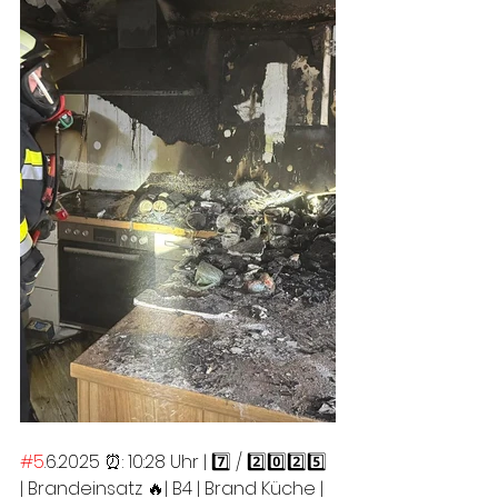
#5
.6.2025 ⏰: 10:28 Uhr | 7️⃣ / 2️⃣0️⃣2️⃣5️⃣ 
| Brandeinsatz 🔥| B4 | Brand Küche | 