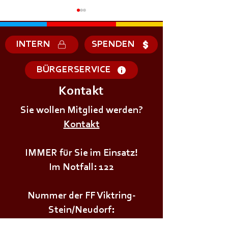
INTERN
SPENDEN
BÜRGERSERVICE
Kontakt
+++𝗦𝗜𝗥𝗘𝗡𝗘𝗡𝗔𝗟𝗔𝗥𝗠+++
+++𝗦𝗜𝗥𝗘𝗡𝗘𝗡
Sie wollen Mitglied werden?
Kontakt
IMMER für Sie im Einsatz!
Im Notfall: 122
Nummer der FF Viktring-
Stein/Neudorf:
0463/282528