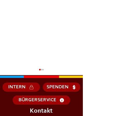
INTERN
SPENDEN
BÜRGERSERVICE
Kontakt
+++𝗦𝗜𝗥𝗘𝗡𝗘𝗡𝗔𝗟𝗔𝗥𝗠+++
+++𝗦𝗜𝗥𝗘𝗡𝗘𝗡