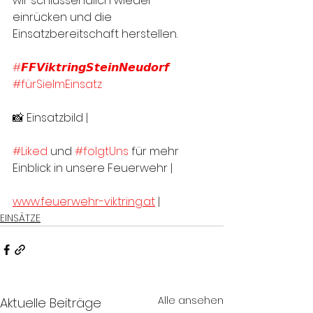
wir schlussendlich wieder 
einrücken und die 
Einsatzbereitschaft herstellen. 
#𝙁𝙁𝙑𝙞𝙠𝙩𝙧𝙞𝙣𝙜𝙎𝙩𝙚𝙞𝙣𝙉𝙚𝙪𝙙𝙤𝙧𝙛
#fürSieImEinsatz
📸 Einsatzbild |
#Liked
 und 
#folgtUns
 für mehr 
Einblick in unsere Feuerwehr |
www.feuerwehr-viktring.at
 |
EINSÄTZE
Alle ansehen
Aktuelle Beiträge