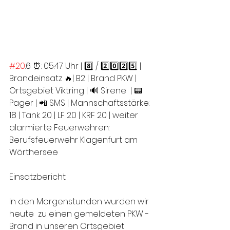
#20
.6 ⏰: 05:47 Uhr | 8️⃣ / 2️⃣0️⃣2️⃣5️⃣ | 
Brandeinsatz 🔥| B2 | Brand PKW | 
Ortsgebiet Viktring | 🔊 Sirene  | 📟 
Pager | 📲 SMS | Mannschaftsstärke: 
18 | Tank 20 | LF 20 | KRF 20 | weiter 
alarmierte Feuerwehren: 
Berufsfeuerwehr Klagenfurt am 
Wörthersee
Einsatzbericht:
In den Morgenstunden wurden wir 
heute  zu einen gemeldeten PKW - 
Brand in unseren Ortsgebiet 