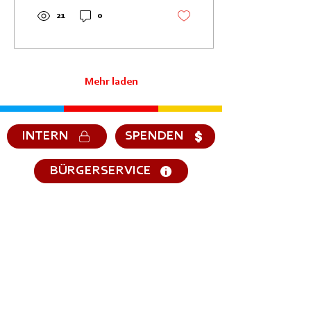
21
0
Mehr laden
INTERN
SPENDEN
BÜRGERSERVICE
Kontakt
Sie wollen Mitglied werden?
Kontakt
IMMER für Sie im Einsatz!
Im Notfall: 122