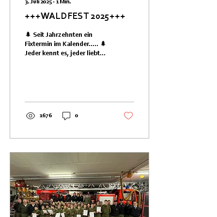
3. Juli 2025
∙
1
Min.
+++WALDFEST 2025+++
🌲 Seit Jahrzehnten ein
Fixtermin im Kalender..... 🌲
Jeder kennt es, jeder liebt
es..... Liebe Freundinnen
und Freunde der
Feuerwehr...
1676
0