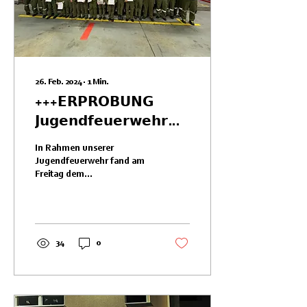
26. Feb. 2024
∙
1
Min.
+++𝗘𝗥𝗣𝗥𝗢𝗕𝗨𝗡𝗚
𝗝𝘂𝗴𝗲𝗻𝗱𝗳𝗲𝘂𝗲𝗿𝘄𝗲𝗵𝗿
2024+++
In Rahmen unserer
Jugendfeuerwehr fand am
Freitag dem
2️⃣3️⃣.0️⃣2️⃣.2️⃣0️⃣2️⃣4️⃣ die
erste, zweite, dritte und
vierte Erprobung der...
34
0