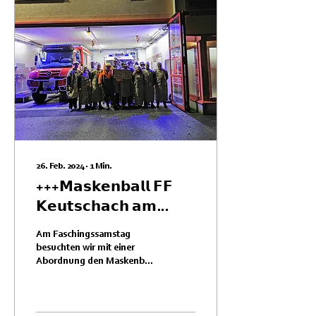
26. Feb. 2024
∙
1
Min.
+++𝗠𝗮𝘀𝗸𝗲𝗻𝗯𝗮𝗹𝗹 𝗙𝗙
𝗞𝗲𝘂𝘁𝘀𝗰𝗵𝗮𝗰𝗵 𝗮𝗺
𝗦𝗲𝗲+++
Am Faschingssamstag
besuchten wir mit einer
Abordnung den Maskenball
unserer Nachbarfeuerwehr
der Freiwilligen Feuerwehr
Keutschach am...