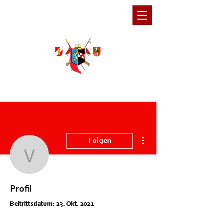
Retten-Löschen-
Schützen-Bergen
Weitere Optionen
Folgen
V Noah Weber
Administrator
V Noah Weber
Profil
Beitrittsdatum: 23. Okt. 2021